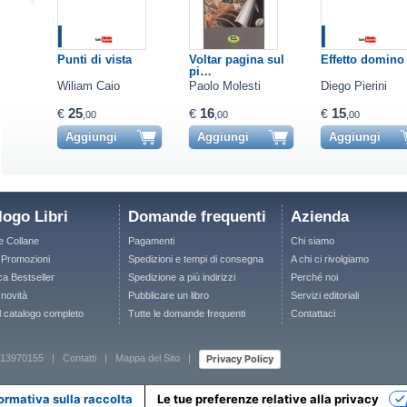
Punti di vista
Voltar pagina sul
Effetto domino
pi…
Wiliam Caio
Paolo Molesti
Diego Pierini
25
16
15
€
€
€
,00
,00
,00
Aggiungi
Aggiungi
Aggiungi
logo Libri
Domande frequenti
Azienda
le Collane
Pagamenti
Chi siamo
e Promozioni
Spedizioni e tempi di consegna
A chi ci rivolgiamo
ca Bestseller
Spedizione a più indirizzi
Perché noi
 novità
Pubblicare un libro
Servizi editoriali
il catalogo completo
Tutte le domande frequenti
Contattaci
Privacy Policy
 12713970155 |
Contatti
|
Mappa del Sito
|
ormativa sulla raccolta
Le tue preferenze relative alla privacy