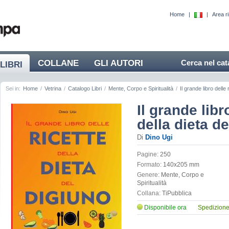
Home
|
|
Area r
COLLANE
GLI AUTORI
Cerca nel cat
LIBRI
Sei in:
Home
/
Vetrina
/
Catalogo Libri
/
Mente, Corpo e Spiritualità
/
Il grande libro delle 
Il grande libr
della dieta d
Di
Dino Ugi
Pagine:
250
Formato:
140x205 mm
Genere:
Mente, Corpo e
Spiritualità
Collana:
TiPubblica
Disponibile ora
Spedizione 