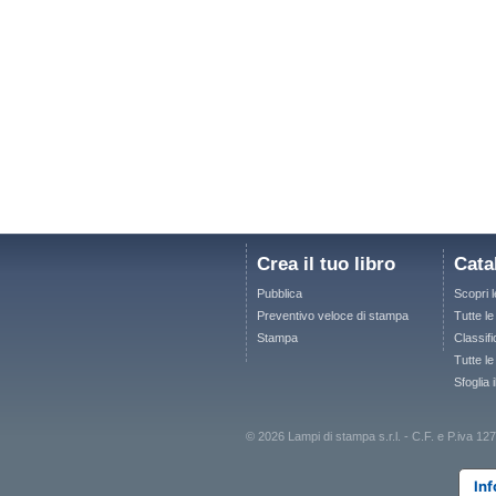
Crea il tuo libro
Cata
Pubblica
Scopri 
Preventivo veloce di stampa
Tutte l
Stampa
Classifi
Tutte le
Sfoglia 
© 2026 Lampi di stampa s.r.l. - C.F. e P.iva
Inf