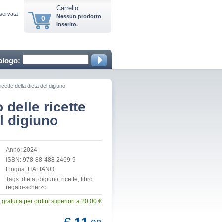
Carrello
iservata
Nessun prodotto
0
inserito.
alogo:
ricette della dieta del digiuno
o delle ricette
el digiuno
Anno:
2024
ISBN:
978-88-488-2469-9
Lingua:
ITALIANO
Tags:
dieta, digiuno, ricette, libro
regalo-scherzo
gratuita per ordini superiori a 20.00 €
€
11