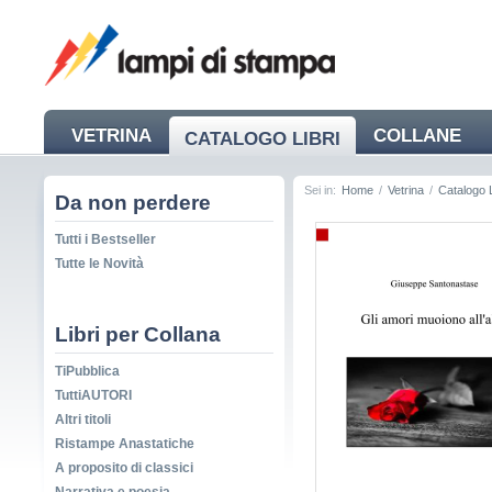
VETRINA
COLLANE
CATALOGO LIBRI
NEWS
Sei in:
Home
/
Vetrina
/
Catalogo L
Da non perdere
Tutti i Bestseller
Tutte le Novità
Libri per Collana
TiPubblica
TuttiAUTORI
Altri titoli
Ristampe Anastatiche
A proposito di classici