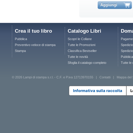
Aggiungi
Crea il tuo libro
Catalogo Libri
Doma
Pubblica
Scopri le Collane
Pagamen
Preventivo veloce di stampa
Tutte le Promozioni
Spedizio
Stampa
Classifica Bestseller
Spedizion
Tutte le novità
Pubblica
Sfoglia il catalogo completo
Tutte le
© 2026 Lampi di stampa s.r.l. - C.F. e P.iva 12713970155 |
Contatti
|
Mappa del 
Informativa sulla raccolta
L