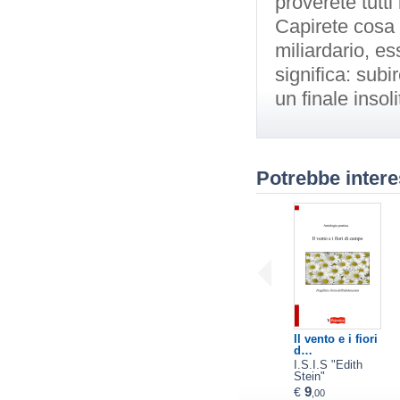
proverete tutt
Capirete cosa 
miliardario, e
significa: sub
un finale insol
Potrebbe intere
Il vento e i fiori
d…
I.S.I.S "Edith
Stein"
9
€
,00