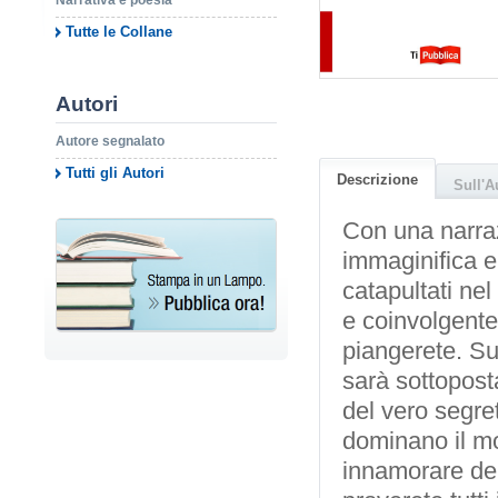
Narrativa e poesia
Tutte le Collane
Autori
Autore segnalato
Tutti gli Autori
Descrizione
Sull'A
Con una narraz
immaginifica e
catapultati ne
e coinvolgente, 
piangerete. Su
sarà sottopost
del vero segre
dominano il mo
innamorare dei 