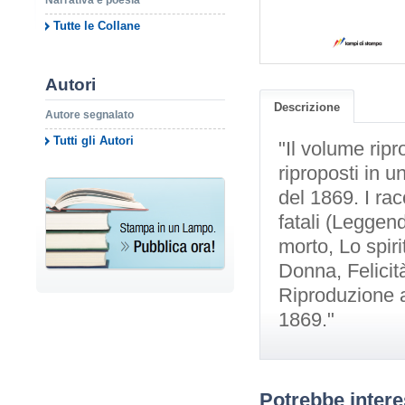
Narrativa e poesia
Tutte le Collane
Autori
Descrizione
Autore segnalato
Tutti gli Autori
"Il volume ripr
riproposti in 
del 1869. I rac
fatali (Leggend
morto, Lo spir
Donna, Felicità
Riproduzione a 
1869."
Potrebbe intere