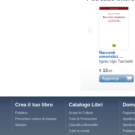
Racconti
umoristici.…
Iginio Ugo Tarchetti
13
€
,00
Aggiungi
Crea il tuo libro
Catalogo Libri
Doma
Pubblica
Scopri le Collane
Pagamen
Preventivo veloce di stampa
Tutte le Promozioni
Spedizio
Stampa
Classifica Bestseller
Spedizion
Tutte le novità
Pubblica