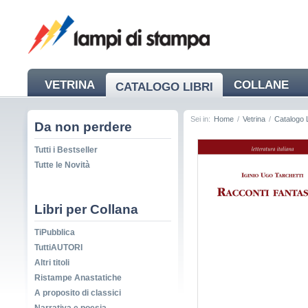
VETRINA
COLLANE
CATALOGO LIBRI
NEWS
Sei in:
Home
/
Vetrina
/
Catalogo L
Da non perdere
Tutti i Bestseller
Tutte le Novità
Libri per Collana
TiPubblica
TuttiAUTORI
Altri titoli
Ristampe Anastatiche
A proposito di classici