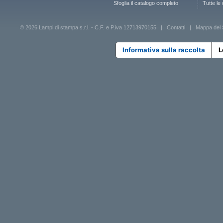
Sfoglia il catalogo completo
Tutte le
© 2026 Lampi di stampa s.r.l. - C.F. e P.iva 12713970155 |
Contatti
|
Mappa del 
Informativa sulla raccolta
L