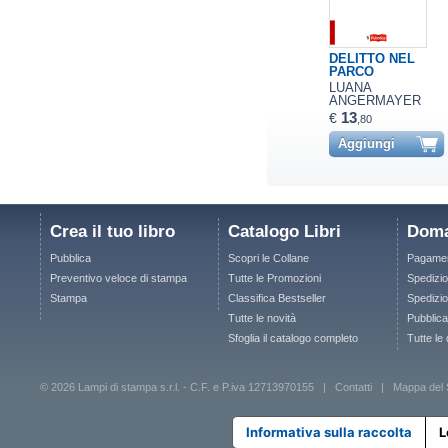
DELITTO NEL
PARCO
LUANA
ANGERMAYER
13
€
,80
Aggiungi
Crea il tuo libro
Catalogo Libri
Doma
Pubblica
Scopri le Collane
Pagamen
Preventivo veloce di stampa
Tutte le Promozioni
Spedizio
Stampa
Classifica Bestseller
Spedizion
Tutte le novità
Pubblica
Sfoglia il catalogo completo
Tutte le
© 2026 Lampi di stampa s.r.l. - C.F. e P.iva 12713970155 |
Contatti
|
Mappa del 
Informativa sulla raccolta
L