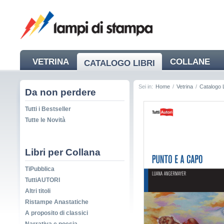
VETRINA
COLLANE
CATALOGO LIBRI
NEWS
Sei in:
Home
/
Vetrina
/
Catalogo L
Da non perdere
Tutti i Bestseller
Tutte le Novità
Libri per Collana
TiPubblica
TuttiAUTORI
Altri titoli
Ristampe Anastatiche
A proposito di classici