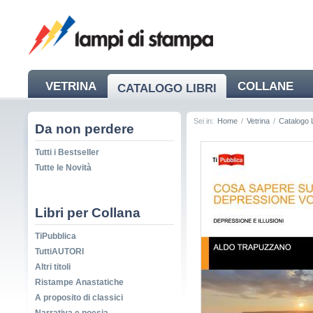
VETRINA
COLLANE
CATALOGO LIBRI
NEWS
Sei in:
Home
/
Vetrina
/
Catalogo L
Da non perdere
Tutti i Bestseller
Tutte le Novità
Libri per Collana
TiPubblica
TuttiAUTORI
Altri titoli
Ristampe Anastatiche
A proposito di classici