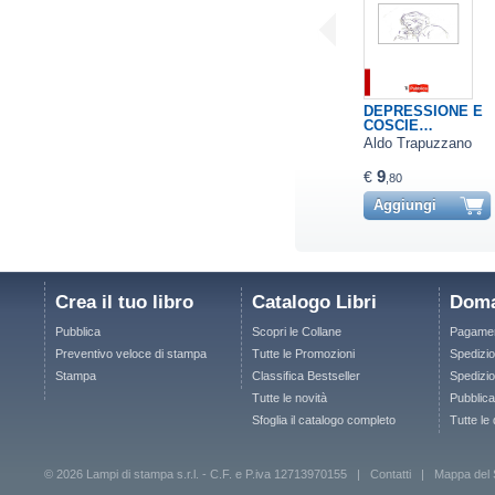
DEPRESSIONE E
COSCIE…
Aldo Trapuzzano
9
€
,80
Aggiungi
Crea il tuo libro
Catalogo Libri
Doma
Pubblica
Scopri le Collane
Pagamen
Preventivo veloce di stampa
Tutte le Promozioni
Spedizio
Stampa
Classifica Bestseller
Spedizion
Tutte le novità
Pubblica
Sfoglia il catalogo completo
Tutte le
© 2026 Lampi di stampa s.r.l. - C.F. e P.iva 12713970155 |
Contatti
|
Mappa del 