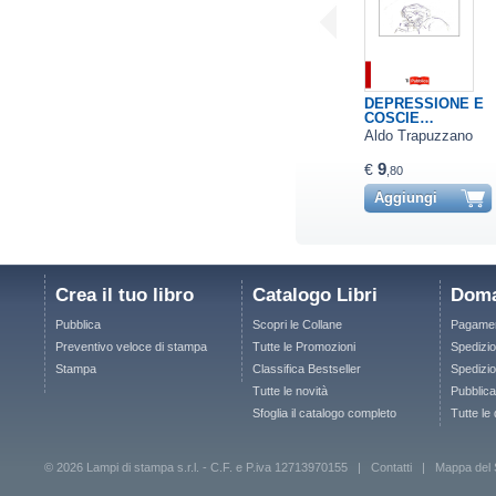
DEPRESSIONE E
COSCIE…
Aldo Trapuzzano
9
€
,80
Aggiungi
Crea il tuo libro
Catalogo Libri
Doma
Pubblica
Scopri le Collane
Pagamen
Preventivo veloce di stampa
Tutte le Promozioni
Spedizio
Stampa
Classifica Bestseller
Spedizion
Tutte le novità
Pubblica
Sfoglia il catalogo completo
Tutte le
© 2026 Lampi di stampa s.r.l. - C.F. e P.iva 12713970155 |
Contatti
|
Mappa del 