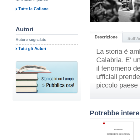
Narrativa e poesia
Tutte le Collane
Autori
Descrizione
Sull'A
Autore segnalato
Tutti gli Autori
La storia è amb
Calabria. E' un
il fenomeno de
ufficiali prend
piccolo paese
Potrebbe intere