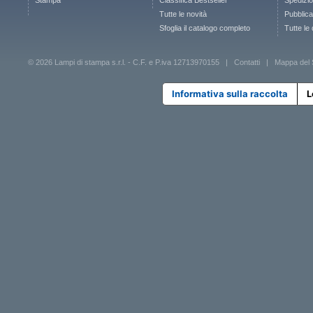
Stampa
Classifica Bestseller
Spedizion
Tutte le novità
Pubblica
Sfoglia il catalogo completo
Tutte le
© 2026 Lampi di stampa s.r.l. - C.F. e P.iva 12713970155 |
Contatti
|
Mappa del 
Informativa sulla raccolta
L