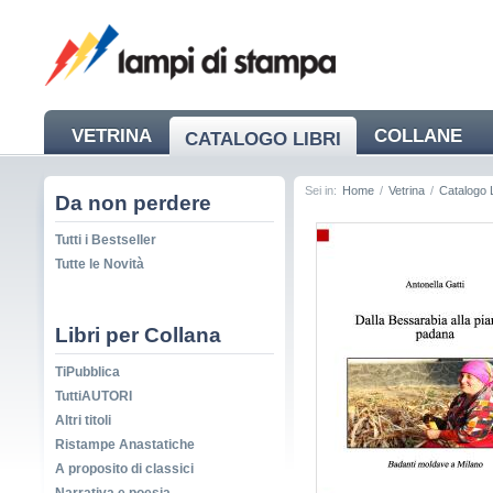
VETRINA
COLLANE
CATALOGO LIBRI
NEWS
Sei in:
Home
/
Vetrina
/
Catalogo L
Da non perdere
Tutti i Bestseller
Tutte le Novità
Libri per Collana
TiPubblica
TuttiAUTORI
Altri titoli
Ristampe Anastatiche
A proposito di classici