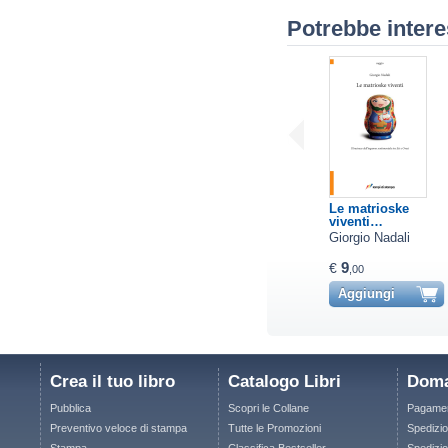
Potrebbe intere
Le matrioske
viventi…
Giorgio Nadali
9
€
,00
Aggiungi
Crea il tuo libro
Catalogo Libri
Doma
Pubblica
Scopri le Collane
Pagamen
Preventivo veloce di stampa
Tutte le Promozioni
Spedizio