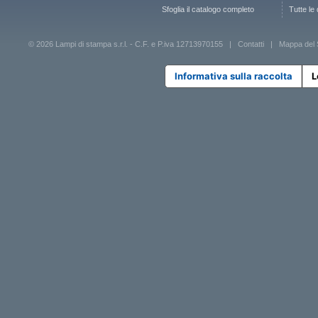
Sfoglia il catalogo completo
Tutte le
© 2026 Lampi di stampa s.r.l. - C.F. e P.iva 12713970155 |
Contatti
|
Mappa del 
Informativa sulla raccolta
L