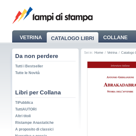
VETRINA
COLLANE
CATALOGO LIBRI
NEWS
Sei in:
Home
/
Vetrina
/
Catalogo L
Da non perdere
Tutti i Bestseller
Tutte le Novità
Libri per Collana
TiPubblica
TuttiAUTORI
Altri titoli
Ristampe Anastatiche
A proposito di classici