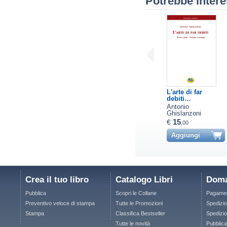
Potrebbe intere
L'arte di far
debiti…
Antonio
Ghislanzoni
15
€
,00
Aggiungi
Crea il tuo libro
Catalogo Libri
Doma
Pubblica
Scopri le Collane
Pagamen
Preventivo veloce di stampa
Tutte le Promozioni
Spedizio
Stampa
Classifica Bestseller
Spedizion
Tutte le novità
Pubblica