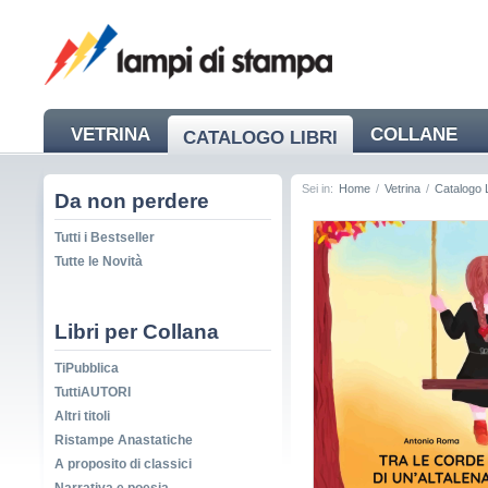
VETRINA
COLLANE
CATALOGO LIBRI
NEWS
Sei in:
Home
/
Vetrina
/
Catalogo L
Da non perdere
Tutti i Bestseller
Tutte le Novità
Libri per Collana
TiPubblica
TuttiAUTORI
Altri titoli
Ristampe Anastatiche
A proposito di classici