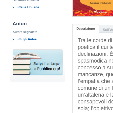
Narrativa e poesia
Tutte le Collane
Autori
Descrizione
Sull'A
Autore segnalato
Tra le corde di
Tutti gli Autori
poetica il cui
declinazioni. È
spasmodica nece
concesso a sua
mancanze, quel
l’empatia che s
comune di un M
un’altalena è 
consapevoli de
sola; l’obietti