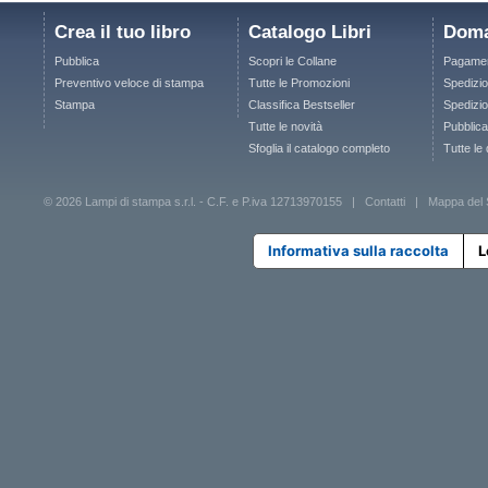
Crea il tuo libro
Catalogo Libri
Doma
Pubblica
Scopri le Collane
Pagamen
Preventivo veloce di stampa
Tutte le Promozioni
Spedizio
Stampa
Classifica Bestseller
Spedizion
Tutte le novità
Pubblica
Sfoglia il catalogo completo
Tutte le
© 2026 Lampi di stampa s.r.l. - C.F. e P.iva 12713970155 |
Contatti
|
Mappa del 
Informativa sulla raccolta
L