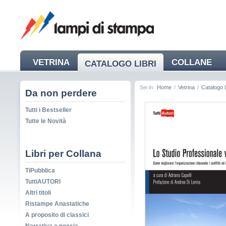
VETRINA
COLLANE
CATALOGO LIBRI
NEWS
Sei in:
Home
/
Vetrina
/
Catalogo L
Da non perdere
Tutti i Bestseller
Tutte le Novità
Libri per Collana
TiPubblica
TuttiAUTORI
Altri titoli
Ristampe Anastatiche
A proposito di classici