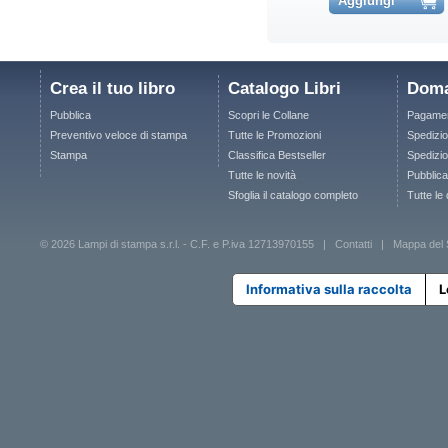
Aggiungi
Crea il tuo libro
Catalogo Libri
Doma
Pubblica
Scopri le Collane
Pagamen
Preventivo veloce di stampa
Tutte le Promozioni
Spedizio
Stampa
Classifica Bestseller
Spedizion
Tutte le novità
Pubblica
Sfoglia il catalogo completo
Tutte le
© 2026 Lampi di stampa s.r.l. - C.F. e P.iva 12713970155 |
Contatti
|
Mappa del 
Informativa sulla raccolta
L