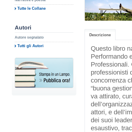
Narrativa e poesia
Tutte le Collane
Autori
Descrizione
Autore segnalato
Tutti gli Autori
Questo libro na
Performando e 
Professionali.
professionisti 
concorrenza ch
“buona gestion
va attirato, cu
dell’organizza
attori, e dell’
dei suoi leade
esaustivo, trac