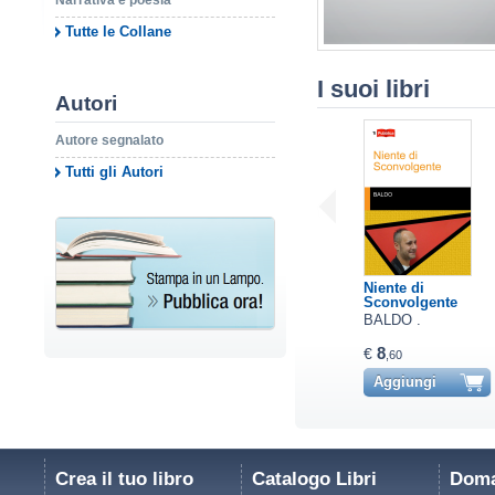
Narrativa e poesia
Tutte le Collane
I suoi libri
Autori
Autore segnalato
Tutti gli Autori
Niente di
Sconvolgente
BALDO .
8
€
,60
Aggiungi
Crea il tuo libro
Catalogo Libri
Doma