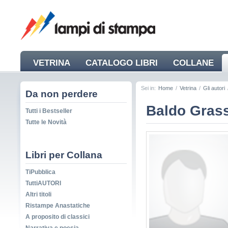
VETRINA
CATALOGO LIBRI
COLLANE
NEWS
Sei in:
Home
/
Vetrina
/
Gli autori
Da non perdere
Baldo Gras
Tutti i Bestseller
Tutte le Novità
Libri per Collana
TiPubblica
TuttiAUTORI
Altri titoli
Ristampe Anastatiche
A proposito di classici