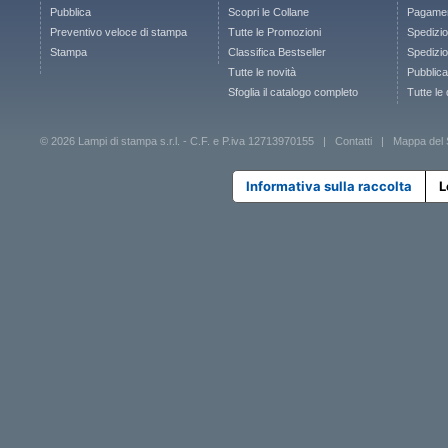
Pubblica
Scopri le Collane
Pagamen
Preventivo veloce di stampa
Tutte le Promozioni
Spedizio
Stampa
Classifica Bestseller
Spedizion
Tutte le novità
Pubblica
Sfoglia il catalogo completo
Tutte le
© 2026 Lampi di stampa s.r.l. - C.F. e P.iva 12713970155 |
Contatti
|
Mappa del 
Informativa sulla raccolta
L