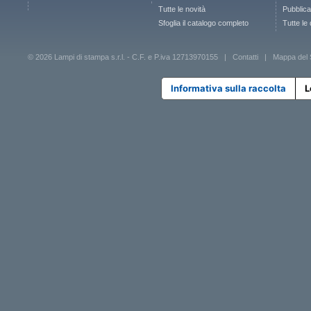
Tutte le novità
Pubblica
Sfoglia il catalogo completo
Tutte le
© 2026 Lampi di stampa s.r.l. - C.F. e P.iva 12713970155 |
Contatti
|
Mappa del 
Informativa sulla raccolta
L