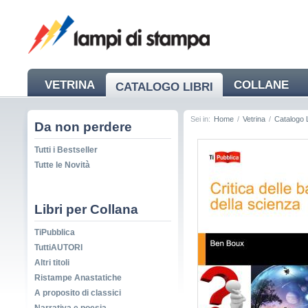
VETRINA
COLLANE
CATALOGO LIBRI
NEWS
Sei in:
Home
/
Vetrina
/
Catalogo L
Da non perdere
Tutti i Bestseller
Tutte le Novità
Libri per Collana
TiPubblica
TuttiAUTORI
Altri titoli
Ristampe Anastatiche
A proposito di classici