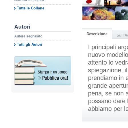
Narrativa e poesia
Tutte le Collane
Autori
Descrizione
Sull'A
Autore segnalato
Tutti gli Autori
I principali ar
nuovo modello d
attento lo ved
spiegazione, i
prendiamo in e
grande apertur
pena, se non al
possano dare l
abbiamo per le