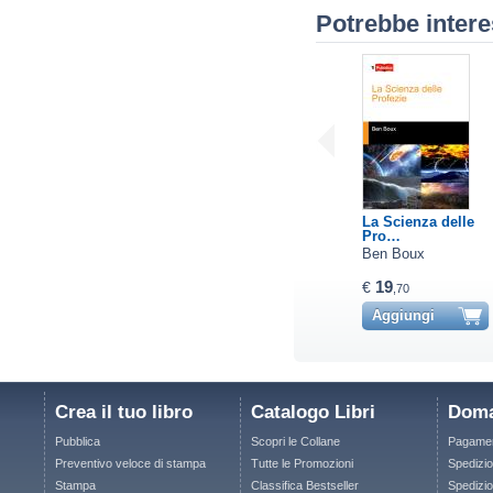
Potrebbe intere
La Scienza delle
Pro…
Ben Boux
19
€
,70
Aggiungi
Crea il tuo libro
Catalogo Libri
Doma
Pubblica
Scopri le Collane
Pagamen
Preventivo veloce di stampa
Tutte le Promozioni
Spedizio
Stampa
Classifica Bestseller
Spedizion