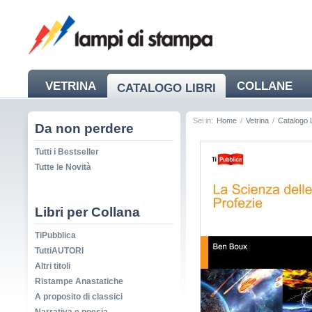
VETRINA
COLLANE
CATALOGO LIBRI
NEWS
Sei in:
Home
/
Vetrina
/
Catalogo L
Da non perdere
Tutti i Bestseller
Tutte le Novità
Libri per Collana
TiPubblica
TuttiAUTORI
Altri titoli
Ristampe Anastatiche
A proposito di classici