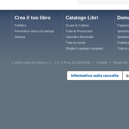
Crea il tuo libro
Catalogo Libri
Doma
Pubblica
Scopri le Collane
Pagamen
Preventivo veloce di stampa
Tutte le Promozioni
Spedizio
Stampa
Classifica Bestseller
Spedizion
Tutte le novità
Pubblica
Sfoglia il catalogo completo
Tutte le
© 2026 Lampi di stampa s.r.l. - C.F. e P.iva 12713970155 |
Contatti
|
Mappa del 
Informativa sulla raccolta
L