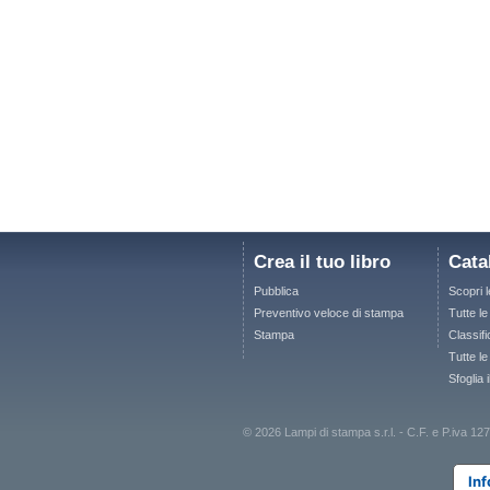
Crea il tuo libro
Cata
Pubblica
Scopri 
Preventivo veloce di stampa
Tutte l
Stampa
Classifi
Tutte le
Sfoglia 
© 2026 Lampi di stampa s.r.l. - C.F. e P.iva
Inf