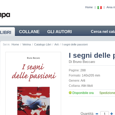
Home
|
|
Area r
COLLANE
GLI AUTORI
Cerca nel cat
LIBRI
Sei in:
Home
/
Vetrina
/
Catalogo Libri
/
Arti
/
I segni delle passioni
I segni delle
Di Bruno Beccaro
Pagine:
288
Formato:
140x205 mm
Genere:
Arti
Collana:
Altri titoli
Disponibile ora
Spedizione 
Quantità: