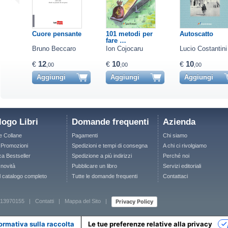
Cuore pensante
101 metodi per
Autoscatto
fare …
Bruno Beccaro
Ion Cojocaru
Lucio Costantini
12
10
10
€
€
€
,00
,00
,00
Aggiungi
Aggiungi
Aggiungi
logo Libri
Domande frequenti
Azienda
le Collane
Pagamenti
Chi siamo
e Promozioni
Spedizioni e tempi di consegna
A chi ci rivolgiamo
ca Bestseller
Spedizione a più indirizzi
Perché noi
 novità
Pubblicare un libro
Servizi editoriali
il catalogo completo
Tutte le domande frequenti
Contattaci
Privacy Policy
 12713970155 |
Contatti
|
Mappa del Sito
|
ormativa sulla raccolta
Le tue preferenze relative alla privacy