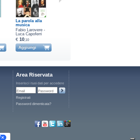
La parola alla
ARTEFATTI DI UN
C'è tessuto e
musica
ARTI…
tessuto
Fabio Larovere -
Francesco Corso
Elena Gandelli
Luca Capoferri
10
11
40
€
€
€
,10
,00
,00
Aggiungi
Aggiungi
Aggiungi
Area Riservata
Inserisci i tuoi dati per accedere
Email
Password
Registrati
Password dimenticata?