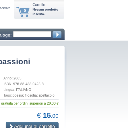
Carrello
iservata
Nessun prodotto
0
inserito.
alogo:
 passioni
Anno:
2005
ISBN:
978-88-488-0428-8
Lingua:
ITALIANO
Tags:
poesia; filosofia; spettacolo
gratuita per ordini superiori a 20.00 €
€
15
,00
Aggiungi al carrello