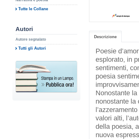
Narrativa e poesia
Tutte le Collane
Autori
Descrizione
Autore segnalato
Tutti gli Autori
Poesie d’amore 
esplorato, in p
sentimenti, con
poesia sentime
improvvisament
Nonostante la 
nonostante la c
l’azzeramento d
valori alti, l’
della poesia, a
nuova espress