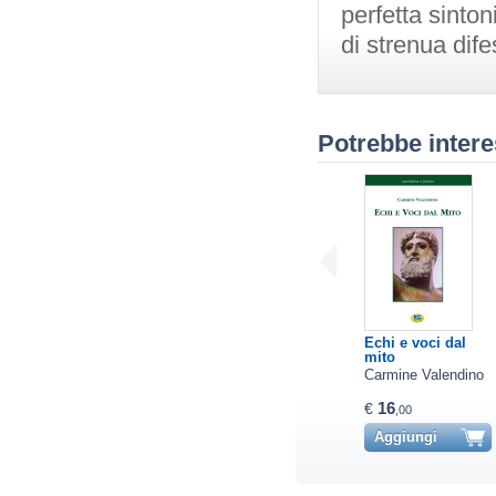
perfetta sinton
di strenua difes
Potrebbe intere
Echi e voci dal
mito
Carmine Valendino
16
€
,00
Aggiungi