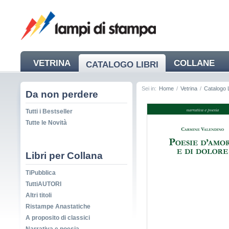
VETRINA
COLLANE
CATALOGO LIBRI
NEWS
Sei in:
Home
/
Vetrina
/
Catalogo L
Da non perdere
Tutti i Bestseller
Tutte le Novità
Libri per Collana
TiPubblica
TuttiAUTORI
Altri titoli
Ristampe Anastatiche
A proposito di classici