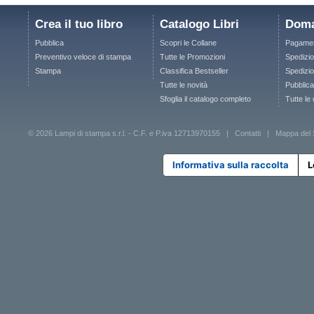
Crea il tuo libro
Catalogo Libri
Doma
Pubblica
Scopri le Collane
Pagamen
Preventivo veloce di stampa
Tutte le Promozioni
Spedizio
Stampa
Classifica Bestseller
Spedizion
Tutte le novità
Pubblica
Sfoglia il catalogo completo
Tutte le
© 2026 Lampi di stampa s.r.l. - C.F. e P.iva 12713970155 |
Contatti
|
Mappa del 
Informativa sulla raccolta
L