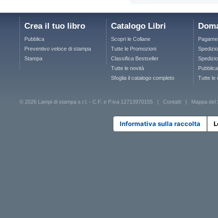
Crea il tuo libro
Catalogo Libri
Doma
Pubblica
Scopri le Collane
Pagamen
Preventivo veloce di stampa
Tutte le Promozioni
Spedizio
Stampa
Classifica Bestseller
Spedizion
Tutte le novità
Pubblica
Sfoglia il catalogo completo
Tutte le
© 2026 Lampi di stampa s.r.l. - C.F. e P.iva 12713970155 |
Contatti
|
Mappa del 
Informativa sulla raccolta
L