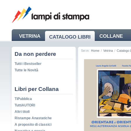
VETRINA
COLLANE
CATALOGO LIBRI
NEWS
Sei in:
Home
/
Vetrina
/
Catalogo L
Da non perdere
Tutti i Bestseller
Tutte le Novità
Libri per Collana
TiPubblica
TuttiAUTORI
Altri titoli
Ristampe Anastatiche
A proposito di classici