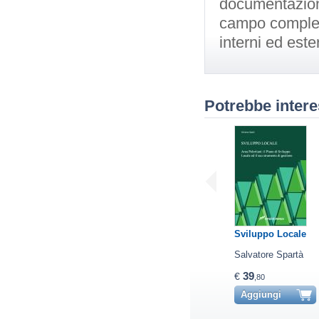
documentazione
campo completa
interni ed este
Potrebbe intere
Sviluppo Locale
Salvatore Spartà
39
€
,80
Aggiungi