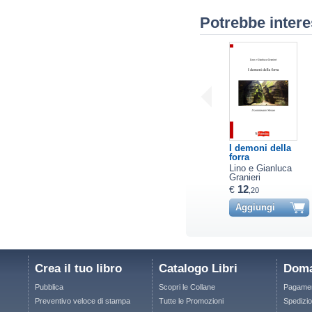
Potrebbe intere
I demoni della
forra
Lino e Gianluca
Granieri
12
€
,20
Aggiungi
Crea il tuo libro
Catalogo Libri
Doma
Pubblica
Scopri le Collane
Pagamen
Preventivo veloce di stampa
Tutte le Promozioni
Spedizio