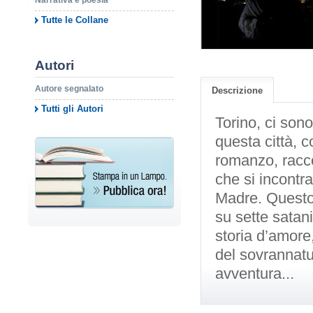
Narrativa e poesia
Tutte le Collane
Autori
Autore segnalato
Descrizione
Tutti gli Autori
Torino, ci son
questa città, 
romanzo, racco
che si incontr
Madre. Questo 
su sette satan
storia d’amore,
del sovrannatu
avventura...