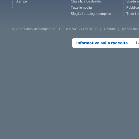
Stampa
Classifica Bestseller
Spedizion
Tutte le novità
Pubblica
Sfoglia il catalogo completo
Tutte le
© 2026 Lampi di stampa s.r.l. - C.F. e P.iva 12713970155 |
Contatti
|
Mappa del 
Informativa sulla raccolta
L