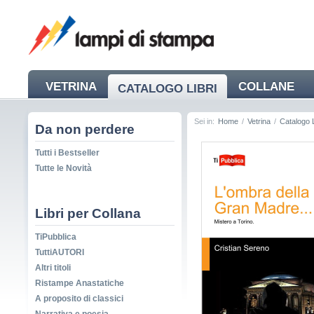
VETRINA
COLLANE
CATALOGO LIBRI
NEWS
Sei in:
Home
/
Vetrina
/
Catalogo L
Da non perdere
Tutti i Bestseller
Tutte le Novità
Libri per Collana
TiPubblica
TuttiAUTORI
Altri titoli
Ristampe Anastatiche
A proposito di classici