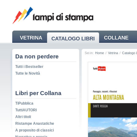
VETRINA
COLLANE
CATALOGO LIBRI
NEWS
Sei in:
Home
/
Vetrina
/
Catalogo L
Da non perdere
Tutti i Bestseller
Tutte le Novità
Libri per Collana
TiPubblica
TuttiAUTORI
Altri titoli
Ristampe Anastatiche
A proposito di classici