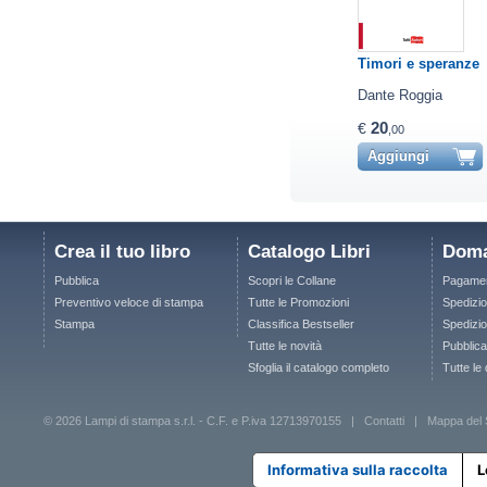
Timori e speranze
Dante Roggia
20
€
,00
Aggiungi
Crea il tuo libro
Catalogo Libri
Doma
Pubblica
Scopri le Collane
Pagamen
Preventivo veloce di stampa
Tutte le Promozioni
Spedizio
Stampa
Classifica Bestseller
Spedizion
Tutte le novità
Pubblica
Sfoglia il catalogo completo
Tutte le
© 2026 Lampi di stampa s.r.l. - C.F. e P.iva 12713970155 |
Contatti
|
Mappa del 
Informativa sulla raccolta
L