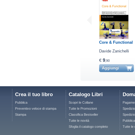
Core & Functional
Davide Zanichelli
9
€
,90
Aggiungi
Crea il tuo libro
Catalogo Libri
Doma
Pubblica
Scopri le Collane
Pagamen
Preventivo veloce di stampa
Tutte le Promozioni
Spedizio
Stampa
Classifica Bestseller
Spedizion
Tutte le novità
Pubblica
Sfoglia il catalogo completo
Tutte le