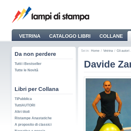
VETRINA
CATALOGO LIBRI
COLLANE
NEWS
Sei in:
Home
/
Vetrina
/
Gli autori
Da non perdere
Davide Zan
Tutti i Bestseller
Tutte le Novità
Libri per Collana
TiPubblica
TuttiAUTORI
Altri titoli
Ristampe Anastatiche
A proposito di classici