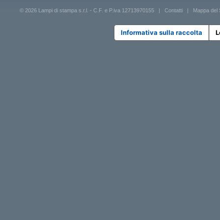
© 2026 Lampi di stampa s.r.l. - C.F. e P.iva 12713970155 |
Contatti
|
Mappa del 
Informativa sulla raccolta
L