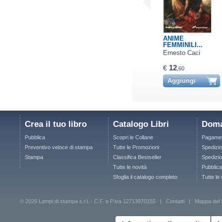
ANIME
FEMMINILI...
Ernesto Caci
12
€
,60
Aggiungi
Crea il tuo libro
Catalogo Libri
Doma
Pubblica
Scopri le Collane
Pagamen
Preventivo veloce di stampa
Tutte le Promozioni
Spedizio
Stampa
Classifica Bestseller
Spedizion
Tutte le novità
Pubblica
Sfoglia il catalogo completo
Tutte le
© 2026 Lampi di stampa s.r.l. - C.F. e P.iva 12713970155 |
Contatti
|
Mappa del 