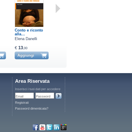
Conto e riconto
Epistolario di
Voli di memoria
alla…
guerr…
Elena Danelli
Giuseppe Cattaneo
O.M.R.
13
18
13
€
€
€
,00
,00
,00
Aggiungi
Aggiungi
Aggiungi
Area Riservata
Inserisci i tuoi dati per accedere
Email
Password
Registrati
Password dimenticata?