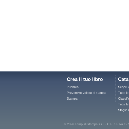
Crea il tuo libro
Cata
Pubblica
Scopri 
Preventivo veloce di stampa
Tutte l
Stampa
Classifi
Tutte le
Sfoglia 
© 2026 Lampi di stampa s.r.l. - C.F. e P.iva