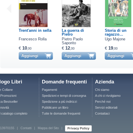
Trent'anni in sella
La guerra di
Storia di un
Pietro
ragazzo…
Francesco Rolla
Pietro Paolo
Ugo Majone
Saporito
10
12
19
€
€
€
,00
,00
,00
Aggiungi
Aggiungi
Aggiungi
logo Libri
Domande frequenti
Azienda
le Collane
Pagamenti
Chi siamo
e Promozioni
Spedizioni e tempi di consegna
A chi ci rivolgiamo
ca Bestseller
Spedizione a più indirizzi
Perché noi
 novità
Pubblicare un libro
Servizi editoriali
il catalogo completo
Tutte le domande frequenti
Contattaci
Privacy Policy
 12713970155 |
Contatti
|
Mappa del Sito
|