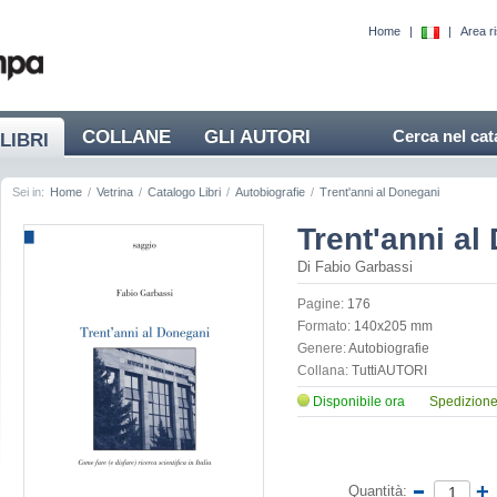
Home
|
|
Area r
COLLANE
GLI AUTORI
Cerca nel cat
LIBRI
Sei in:
Home
/
Vetrina
/
Catalogo Libri
/
Autobiografie
/
Trent'anni al Donegani
Trent'anni al
Di Fabio Garbassi
Pagine:
176
Formato:
140x205 mm
Genere:
Autobiografie
Collana:
TuttiAUTORI
Disponibile ora
Spedizione 
Quantità: