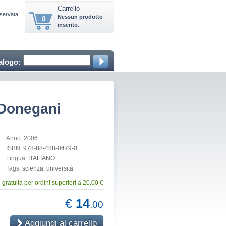
Carrello
iservata
Nessun prodotto
0
inserito.
alogo:
 Donegani
Anno:
2006
ISBN:
978-88-488-0479-0
Lingua:
ITALIANO
Tags:
scienza; università
gratuita per ordini superiori a 20.00 €
€
14
,00
Aggiungi al carrello