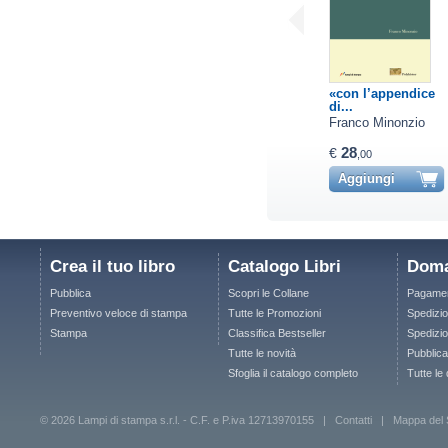
«con l’appendice
di...
Franco Minonzio
28
€
,00
Aggiungi
Crea il tuo libro
Catalogo Libri
Doma
Pubblica
Scopri le Collane
Pagamen
Preventivo veloce di stampa
Tutte le Promozioni
Spedizio
Stampa
Classifica Bestseller
Spedizion
Tutte le novità
Pubblica
Sfoglia il catalogo completo
Tutte le
© 2026 Lampi di stampa s.r.l. - C.F. e P.iva 12713970155 |
Contatti
|
Mappa del 