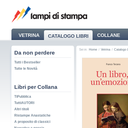
VETRINA
COLLANE
CATALOGO LIBRI
NEWS
Sei in:
Home
/
Vetrina
/
Catalogo L
Da non perdere
Tutti i Bestseller
Tutte le Novità
Libri per Collana
TiPubblica
TuttiAUTORI
Altri titoli
Ristampe Anastatiche
A proposito di classici