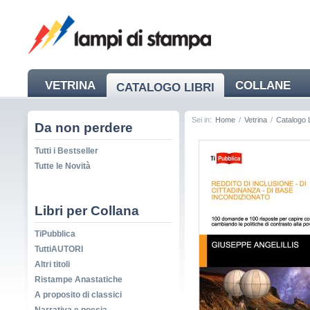
VETRINA
COLLANE
CATALOGO LIBRI
NEWS
Sei in:
Home
/
Vetrina
/
Catalogo L
Da non perdere
Tutti i Bestseller
Tutte le Novità
Libri per Collana
TiPubblica
TuttiAUTORI
Altri titoli
Ristampe Anastatiche
A proposito di classici