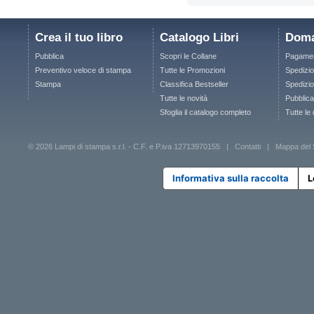
Crea il tuo libro
Catalogo Libri
Doma
Pubblica
Scopri le Collane
Pagamen
Preventivo veloce di stampa
Tutte le Promozioni
Spedizio
Stampa
Classifica Bestseller
Spedizion
Tutte le novità
Pubblica
Sfoglia il catalogo completo
Tutte le
© 2026 Lampi di stampa s.r.l. - C.F. e P.iva 12713970155 |
Contatti
|
Mappa del 
Informativa sulla raccolta
L