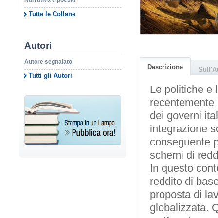
Narrativa e poesia
Tutte le Collane
Autori
Autore segnalato
Descrizione
Sull'A
Tutti gli Autori
Le politiche e
recentemente r
dei governi ita
integrazione so
conseguente pe
schemi di reddi
In questo conte
reddito di bas
proposta di la
globalizzata. Q