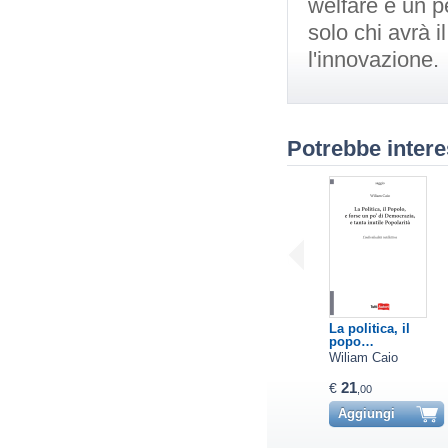
welfare è un p
solo chi avrà i
l'innovazione.
Potrebbe intere
La politica, il
popo…
Wiliam Caio
21
€
,00
Aggiungi