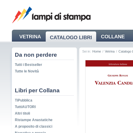
VETRINA
COLLANE
CATALOGO LIBRI
NEWS
Sei in:
Home
/
Vetrina
/
Catalogo L
Da non perdere
Tutti i Bestseller
Tutte le Novità
Libri per Collana
TiPubblica
TuttiAUTORI
Altri titoli
Ristampe Anastatiche
A proposito di classici