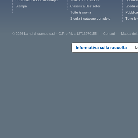
Preventivo veloce di stampa
Tutte le Promozioni
Spedizio
Stampa
Classifica Bestseller
Spedizion
Tutte le novità
Pubblica
Sfoglia il catalogo completo
Tutte le
© 2026 Lampi di stampa s.r.l. - C.F. e P.iva 12713970155 |
Contatti
|
Mappa del 
Informativa sulla raccolta
L