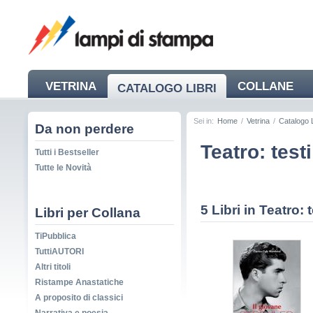
VETRINA
COLLANE
CATALOGO LIBRI
NEWS
Sei in:
Home
/
Vetrina
/
Catalogo L
Da non perdere
Teatro: testi
Tutti i Bestseller
Tutte le Novità
5 Libri in Teatro: t
Libri per Collana
TiPubblica
TuttiAUTORI
Altri titoli
Ristampe Anastatiche
A proposito di classici