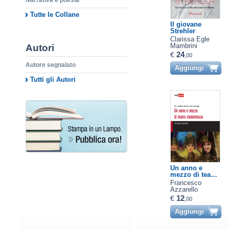
Narrativa e poesia
Tutte le Collane
Il giovane
Strehler
Clarissa Egle
Mambrini
Autori
24
€
,00
Autore segnalato
Aggiungi
Tutti gli Autori
Un anno e
mezzo di tea…
Francesco
Azzarello
12
€
,00
Aggiungi