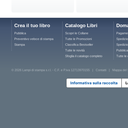
Crea il tuo libro
Catalogo Libri
Doma
Pubblica
Scopri le Collane
Pagamen
Preventivo veloce di stampa
Tutte le Promozioni
Spedizio
Stampa
Classifica Bestseller
Spedizion
Tutte le novità
Pubblica
Sfoglia il catalogo completo
Tutte le
© 2026 Lampi di stampa s.r.l. - C.F. e P.iva 12713970155 |
Contatti
|
Mappa del 
Informativa sulla raccolta
L