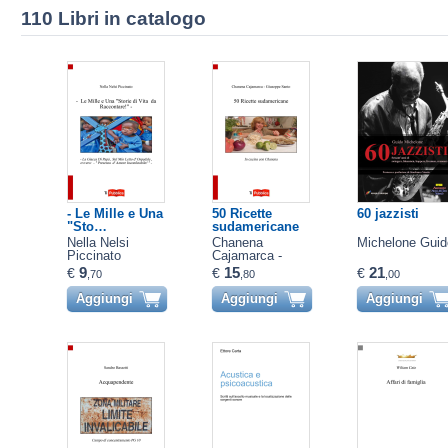
110 Libri in catalogo
- Le Mille e Una
50 Ricette
60 jazzisti
"Sto…
sudamericane
Nella Nelsi
Chanena
Michelone Guid
Piccinato
Cajamarca -
Giuseppe Santo
9
15
21
€
€
€
,70
,80
,00
Aggiungi
Aggiungi
Aggiungi