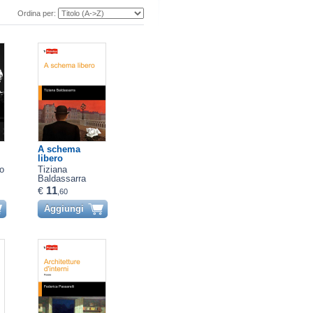
Ordina per:
A schema
libero
o
Tiziana
Baldassarra
11
€
,60
Aggiungi