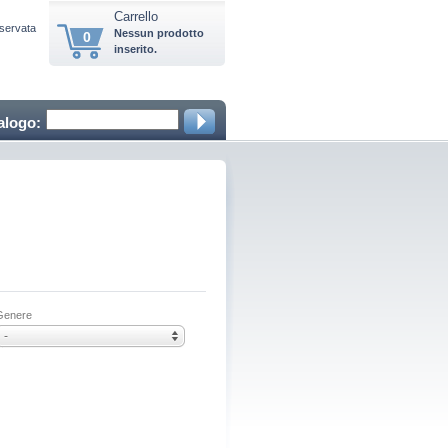
Carrello
iservata
Nessun prodotto
0
inserito.
alogo:
Genere
-