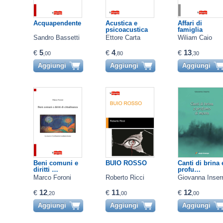
Acquapendente
Acustica e
Affari di
psicoacustica
famiglia
Sandro Bassetti
Ettore Carta
Wiliam Caio
5
4
13
€
€
€
,00
,80
,30
Aggiungi
Aggiungi
Aggiungi
Beni comuni e
BUIO ROSSO
Canti di brina 
diritti …
profu…
Marco Foroni
Roberto Ricci
Giovanna Inser
12
11
12
€
€
€
,20
,00
,00
Aggiungi
Aggiungi
Aggiungi