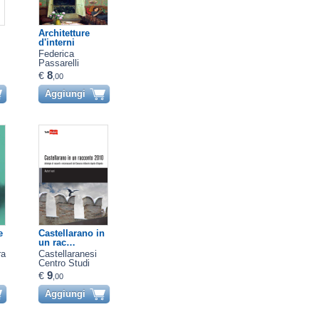
Architetture
d'interni
Federica
Passarelli
8
€
,00
Aggiungi
e
Castellarano in
un rac…
ra
Castellaranesi
Centro Studi
Storici
9
€
,00
Aggiungi