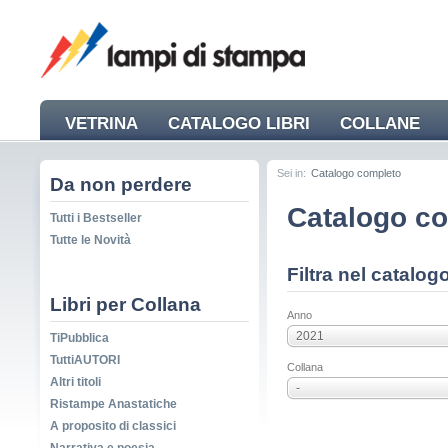
VETRINA
CATALOGO LIBRI
COLLANE
NEWS
Sei in:
Catalogo completo
Da non perdere
Catalogo c
Tutti i Bestseller
Tutte le Novità
Filtra nel catalog
Libri per Collana
Anno
2021
TiPubblica
TuttiAUTORI
Collana
Altri titoli
-
Ristampe Anastatiche
A proposito di classici