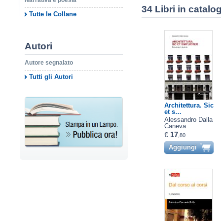
Narrativa e poesia
34 Libri in catalo
Tutte le Collane
Autori
Autore segnalato
Tutti gli Autori
Architettura. Sic
et s…
Alessandro Dalla
Caneva
17
€
,80
Aggiungi