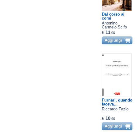
Dal corso ai
corsi
Antonino
Carmelo Scifo
11
€
,00
Aggiungi
Furnari, quando
faceva…
Riccardo Fazio
10
€
,90
Aggiungi