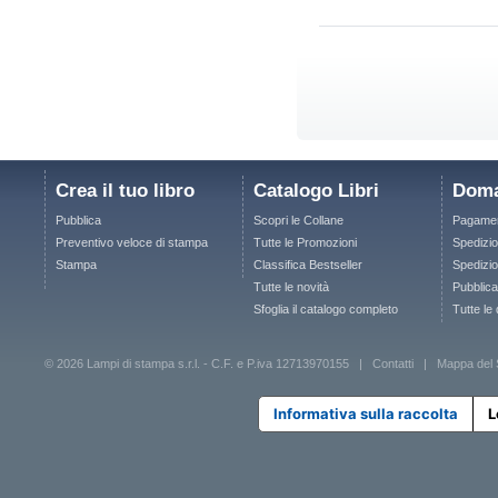
Crea il tuo libro
Catalogo Libri
Doma
Pubblica
Scopri le Collane
Pagamen
Preventivo veloce di stampa
Tutte le Promozioni
Spedizio
Stampa
Classifica Bestseller
Spedizion
Tutte le novità
Pubblica
Sfoglia il catalogo completo
Tutte le
© 2026 Lampi di stampa s.r.l. - C.F. e P.iva 12713970155 |
Contatti
|
Mappa del 
Informativa sulla raccolta
L