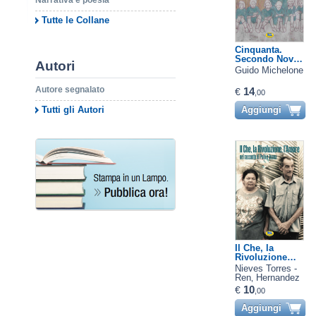
Narrativa e poesia
Tutte le Collane
Cinquanta.
Secondo Nov…
Autori
Guido Michelone
Autore segnalato
14
€
,00
Tutti gli Autori
Aggiungi
Il Che, la
Rivoluzione…
Nieves Torres -
Ren‚ Hernandez
10
€
,00
Aggiungi