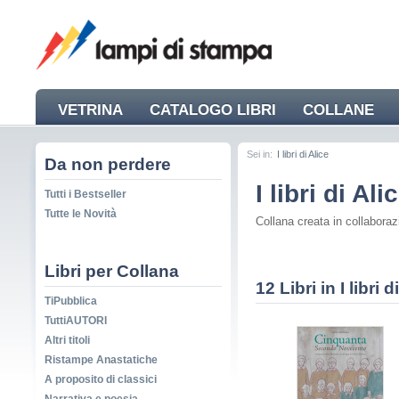
VETRINA
CATALOGO LIBRI
COLLANE
NEWS
Sei in:
I libri di Alice
Da non perdere
I libri di Ali
Tutti i Bestseller
Tutte le Novità
Collana creata in collaborazi
Libri per Collana
12 Libri in I libri d
TiPubblica
TuttiAUTORI
Altri titoli
Ristampe Anastatiche
A proposito di classici