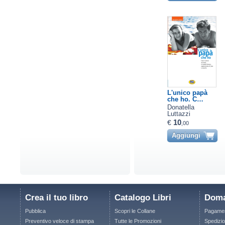
L'unico papà
che ho. C…
Donatella
Luttazzi
10
€
,00
Aggiungi
Crea il tuo libro
Catalogo Libri
Doma
Pubblica
Scopri le Collane
Pagamen
Preventivo veloce di stampa
Tutte le Promozioni
Spedizio