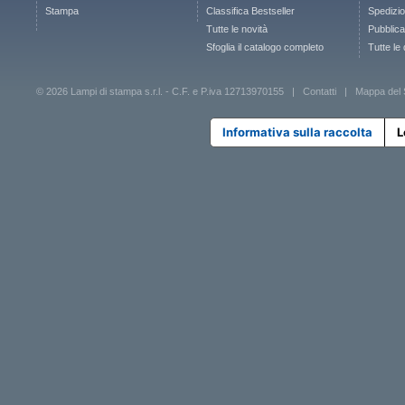
Stampa
Classifica Bestseller
Spedizion
Tutte le novità
Pubblica
Sfoglia il catalogo completo
Tutte le
© 2026 Lampi di stampa s.r.l. - C.F. e P.iva 12713970155 |
Contatti
|
Mappa del 
Informativa sulla raccolta
L