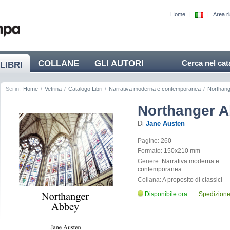
Home
|
|
Area r
COLLANE
GLI AUTORI
Cerca nel cat
LIBRI
Sei in:
Home
/
Vetrina
/
Catalogo Libri
/
Narrativa moderna e contemporanea
/
Northang
Northanger 
Di
Jane Austen
Pagine:
260
Formato:
150x210 mm
Genere:
Narrativa moderna e
contemporanea
Collana:
A proposito di classici
Disponibile ora
Spedizione 