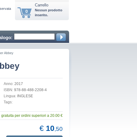
Carrello
iservata
Nessun prodotto
0
inserito.
alogo:
er Abbey
Abbey
Anno:
2017
ISBN:
978-88-488-2208-4
Lingua:
INGLESE
Tags:
gratuita per ordini superiori a 20.00 €
€
10
,50