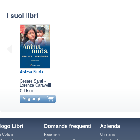
I suoi libri
Anima Nuda
Cesare Santi -
Lorenza Caravelli
15
€
,00
Aggiungi
logo Libri
Domande frequenti
Azienda
le Collane
Pagamenti
Chi siamo