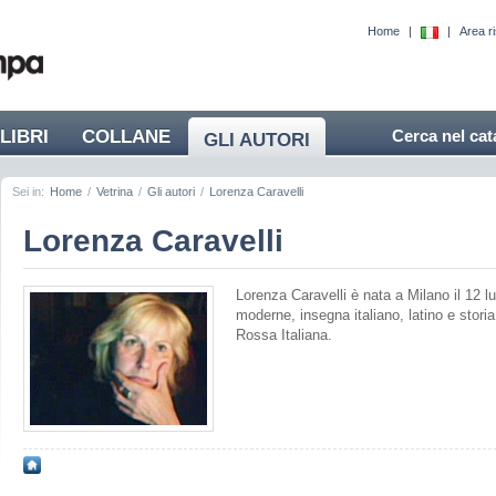
Home
|
|
Area r
LIBRI
COLLANE
Cerca nel cat
GLI AUTORI
Sei in:
Home
/
Vetrina
/
Gli autori
/
Lorenza Caravelli
Lorenza Caravelli
Lorenza Caravelli è nata a Milano il 12 lu
moderne, insegna italiano, latino e stori
Rossa Italiana.