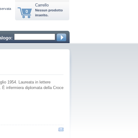
Carrello
iservata
Nessun prodotto
0
inserito.
alogo:
glio 1954. Laureata in lettere
a. È infermiera diplomata della Croce