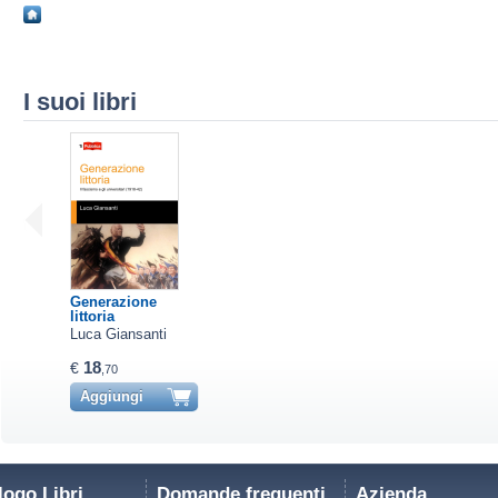
I suoi libri
Generazione
littoria
Luca Giansanti
18
€
,70
Aggiungi
logo Libri
Domande frequenti
Azienda