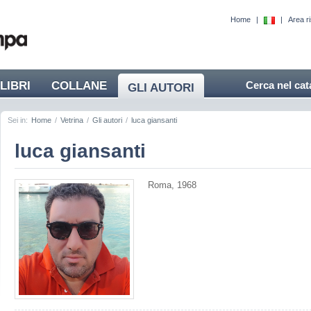
Home
|
|
Area r
LIBRI
COLLANE
Cerca nel cat
GLI AUTORI
Sei in:
Home
/
Vetrina
/
Gli autori
/
luca giansanti
luca giansanti
Roma, 1968