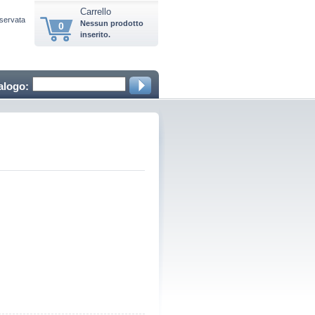
Carrello
iservata
Nessun prodotto
0
inserito.
alogo: