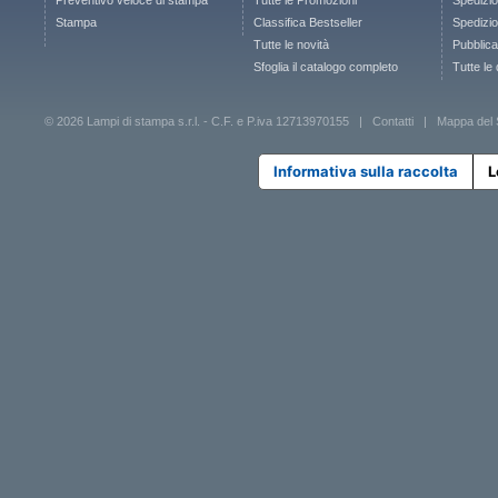
Preventivo veloce di stampa
Tutte le Promozioni
Spedizio
Stampa
Classifica Bestseller
Spedizion
Tutte le novità
Pubblica
Sfoglia il catalogo completo
Tutte le
© 2026 Lampi di stampa s.r.l. - C.F. e P.iva 12713970155 |
Contatti
|
Mappa del 
Informativa sulla raccolta
L