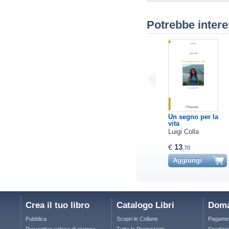
Potrebbe intere
Un segno per la
vita
Luigi Colla
13
€
,70
Aggiungi
Crea il tuo libro
Catalogo Libri
Doma
Pubblica
Scopri le Collane
Pagamen