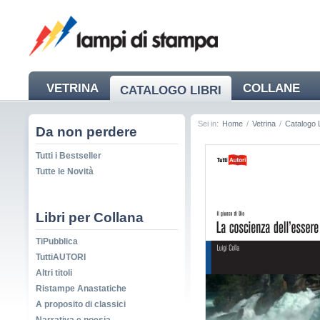
VETRINA
COLLANE
CATALOGO LIBRI
NEWS
Sei in:
Home
/
Vetrina
/
Catalogo L
Da non perdere
Tutti i Bestseller
Tutte le Novità
Libri per Collana
TiPubblica
TuttiAUTORI
Altri titoli
Ristampe Anastatiche
A proposito di classici