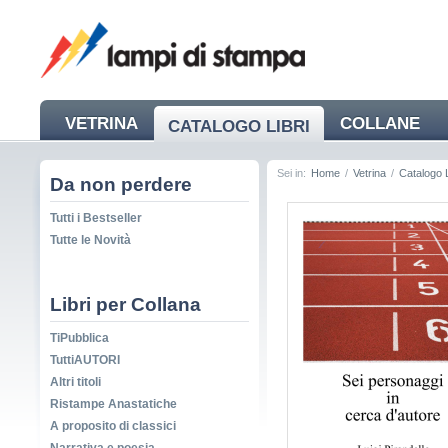
VETRINA
COLLANE
CATALOGO LIBRI
NEWS
Sei in:
Home
/
Vetrina
/
Catalogo L
Da non perdere
Tutti i Bestseller
Tutte le Novità
Libri per Collana
TiPubblica
TuttiAUTORI
Altri titoli
Ristampe Anastatiche
A proposito di classici