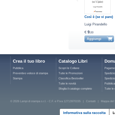
Così è (se vi pare)
Luigi Pirandello
9
€
,00
Aggiungi
Crea il tuo libro
Catalogo Libri
Doma
Pubblica
Scopri le Collane
Pagamen
Preventivo veloce di stampa
Tutte le Promozioni
Spedizio
Stampa
Classifica Bestseller
Spedizion
Tutte le novità
Pubblica
Sfoglia il catalogo completo
Tutte le
© 2026 Lampi di stampa s.r.l. - C.F. e P.iva 12713970155 |
Contatti
|
Mappa del 
Informativa sulla raccolta
L