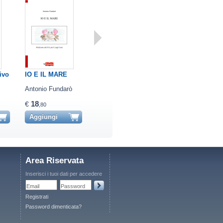
ivo
IO E IL MARE
A scuola in
Quid me
pigiamino
interrogas d…
Antonio Fundarò
Francesca
Piergiorgio Sensi
Michelon
18
15
14
€
€
€
,80
,00
,00
Aggiungi
Aggiungi
Aggiungi
Area Riservata
Inserisci i tuoi dati per accedere
Email
Password
Registrati
Password dimenticata?