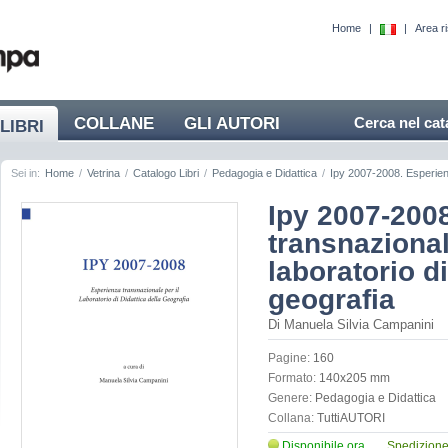
Home
|
|
Area r
COLLANE
GLI AUTORI
Cerca nel cat
LIBRI
Sei in:
Home
/
Vetrina
/
Catalogo Libri
/
Pedagogia e Didattica
/
Ipy 2007-2008. Esperienza
Ipy 2007-200
transnazional
laboratorio di
geografia
Di Manuela Silvia Campanini
Pagine:
160
Formato:
140x205 mm
Genere:
Pedagogia e Didattica
Collana:
TuttiAUTORI
Disponibile ora
Spedizione 