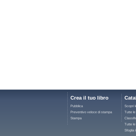
Crea il tuo libro
Cata
Pubblica
Scopri 
Preventivo veloce di stampa
Tutte l
Stampa
Classifi
Tutte le
Sfoglia 