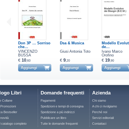
Don 3P … Sorriso
Dsa & Musica
Modello Evolut
che…
de…
VINCENZO
Giusi Antonia Toto
Ivano Marco
BUSSA
Orofino
10
9
19
€
€
€
,60
,20
,90
Aggiungi
Aggiungi
Aggiungi
logo Libri
Domande frequenti
Azienda
le Collane
Pagamenti
Chi siamo
e Promozioni
Spedizioni e tempi di consegna
A chi ci rivolgiamo
ca Bestseller
Spedizione a più indirizzi
Perché noi
 novità
Pubblicare un libro
Servizi editoriali
il catalogo completo
Tutte le domande frequenti
Contattaci