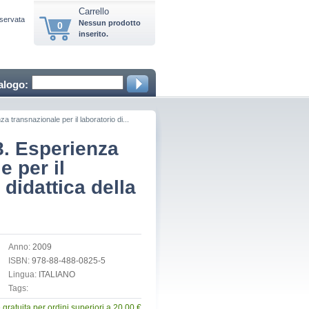
Carrello
iservata
Nessun prodotto
0
inserito.
alogo:
 transnazionale per il laboratorio di...
8. Esperienza
e per il
 didattica della
Anno:
2009
ISBN:
978-88-488-0825-5
Lingua:
ITALIANO
Tags:
gratuita per ordini superiori a 20.00 €