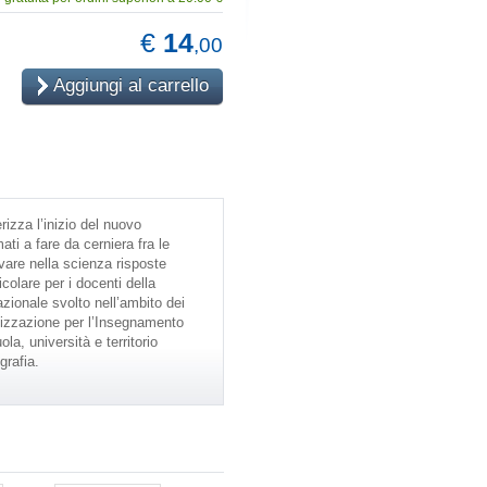
€
14
,00
Aggiungi al carrello
izza l’inizio del nuovo
ti a fare da cerniera fra le
ovare nella scienza risposte
colare per i docenti della
azionale svolto nell’ambito dei
alizzazione per l’Insegnamento
a, università e territorio
grafia.