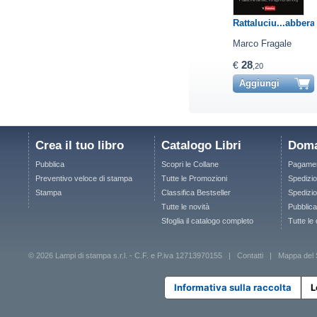
Rattaluciu...abberaf
Marco Fragale
28
€
,20
Aggiungi
Crea il tuo libro
Catalogo Libri
Doma
Pubblica
Scopri le Collane
Pagamen
Preventivo veloce di stampa
Tutte le Promozioni
Spedizio
Stampa
Classifica Bestseller
Spedizion
Tutte le novità
Pubblica
Sfoglia il catalogo completo
Tutte le
© 2026 Lampi di stampa s.r.l. - C.F. e P.iva 12713970155 |
Contatti
|
Mappa del 
Informativa sulla raccolta
L