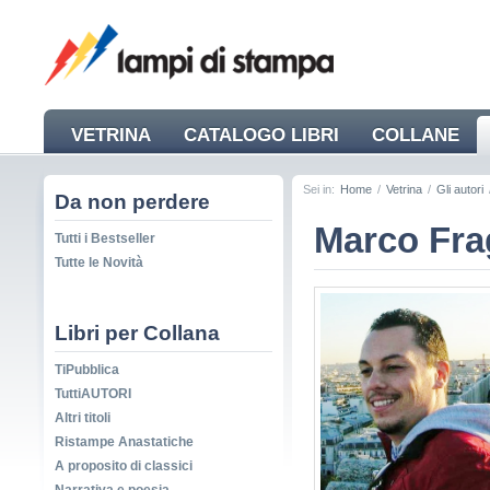
VETRINA
CATALOGO LIBRI
COLLANE
NEWS
Sei in:
Home
/
Vetrina
/
Gli autori
Da non perdere
Marco Fra
Tutti i Bestseller
Tutte le Novità
Libri per Collana
TiPubblica
TuttiAUTORI
Altri titoli
Ristampe Anastatiche
A proposito di classici