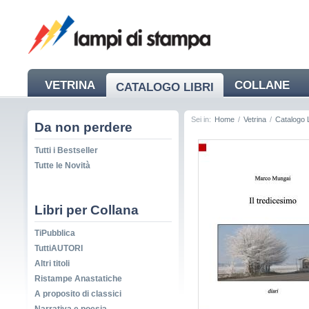
VETRINA
COLLANE
CATALOGO LIBRI
NEWS
Sei in:
Home
/
Vetrina
/
Catalogo L
Da non perdere
Tutti i Bestseller
Tutte le Novità
Libri per Collana
TiPubblica
TuttiAUTORI
Altri titoli
Ristampe Anastatiche
A proposito di classici