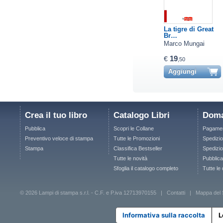
La tigre di Great
Br…
Marco Mungai
19
€
,50
Aggiungi
Crea il tuo libro
Catalogo Libri
Doma
Pubblica
Scopri le Collane
Pagamen
Preventivo veloce di stampa
Tutte le Promozioni
Spedizio
Stampa
Classifica Bestseller
Spedizion
Tutte le novità
Pubblica
Sfoglia il catalogo completo
Tutte le
© 2026 Lampi di stampa s.r.l. - C.F. e P.iva 12713970155 |
Contatti
|
Mappa del 
Informativa sulla raccolta
L