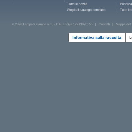
Tutte le novità
Pubblica
Sfoglia il catalogo completo
Tutte le
© 2026 Lampi di stampa s.r.l. - C.F. e P.iva 12713970155 |
Contatti
|
Mappa del 
Informativa sulla raccolta
L