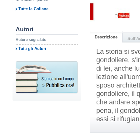
Narrativa e poesia
Tutte le Collane
Autori
Descrizione
Sull'A
Autore segnalato
Tutti gli Autori
La storia si s
gondoliere, s'
di lei, anche l
lezione all'uom
sposo architet
gondoliere, il 
che andare spo
pena, il gondol
essi si rifugi