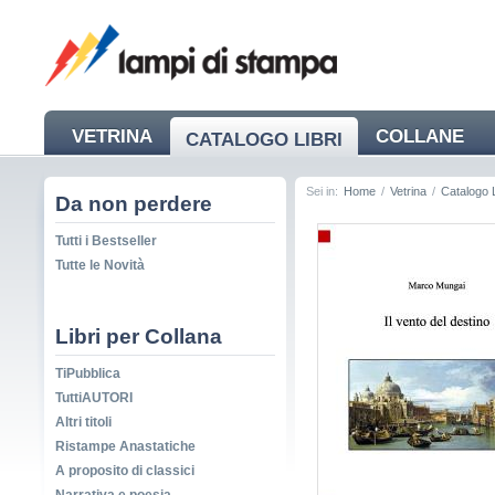
VETRINA
COLLANE
CATALOGO LIBRI
NEWS
Sei in:
Home
/
Vetrina
/
Catalogo L
Da non perdere
Tutti i Bestseller
Tutte le Novità
Libri per Collana
TiPubblica
TuttiAUTORI
Altri titoli
Ristampe Anastatiche
A proposito di classici