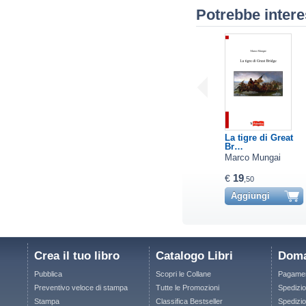
Potrebbe intere
La tigre di Great
Br…
Marco Mungai
19
€
,50
Aggiungi
Crea il tuo libro
Catalogo Libri
Doma
Pubblica
Scopri le Collane
Pagamen
Preventivo veloce di stampa
Tutte le Promozioni
Spedizio
Stampa
Classifica Bestseller
Spedizion