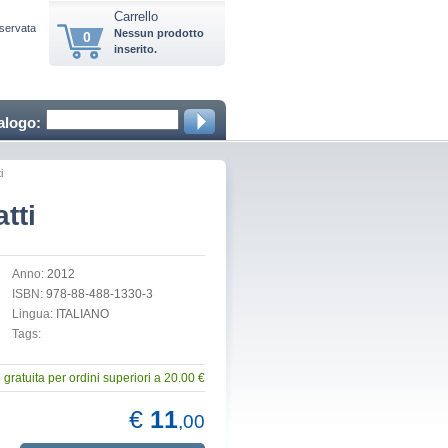
Carrello
iservata
Nessun prodotto
0
inserito.
alogo:
i
atti
Anno:
2012
ISBN:
978-88-488-1330-3
Lingua:
ITALIANO
Tags:
gratuita per ordini superiori a 20.00 €
€
11
,00