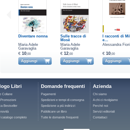
Diventare nonna
Sulle tracce di
I racconti di Mi
Mosè
e…
Maria Adele
Maria Adele
Alessandra Fioril
Garavaglia
Garavaglia
10
12
10
€
€
€
,00
,00
,00
Aggiungi
Aggiungi
Aggiungi
logo Libri
Domande frequenti
Azienda
le Collane
Pagamenti
Chi siamo
e Promozioni
Spedizioni e tempi di consegna
A chi ci rivolgiamo
ca Bestseller
Spedizione a più indirizzi
Perché noi
 novità
Pubblicare un libro
Servizi editoriali
il catalogo completo
Tutte le domande frequenti
Contattaci