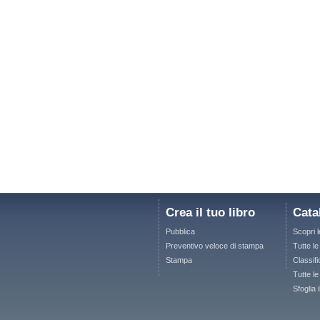
Crea il tuo libro
Cata
Pubblica
Scopri 
Preventivo veloce di stampa
Tutte l
Stampa
Classifi
Tutte le
Sfoglia 