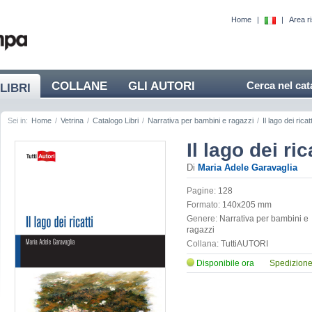
Home
|
|
Area r
COLLANE
GLI AUTORI
Cerca nel cat
LIBRI
Sei in:
Home
/
Vetrina
/
Catalogo Libri
/
Narrativa per bambini e ragazzi
/
Il lago dei ricatt
Il lago dei ric
Di
Maria Adele Garavaglia
Pagine:
128
Formato:
140x205 mm
Genere:
Narrativa per bambini e
ragazzi
Collana:
TuttiAUTORI
Disponibile ora
Spedizione 