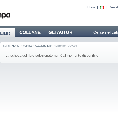
Home
|
|
Area r
COLLANE
GLI AUTORI
Cerca nel cat
LIBRI
Sei in:
Home
/
Vetrina
/
Catalogo Libri
/ Libro non trovato
La scheda del libro selezionato non è al momento disponibile.