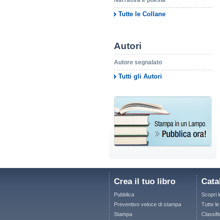
Narrativa e poesia
Tutte le Collane
Autori
Autore segnalato
Tutti gli Autori
Crea il tuo libro
Cata
Pubblica
Scopri 
Preventivo veloce di stampa
Tutte l
Stampa
Classifi