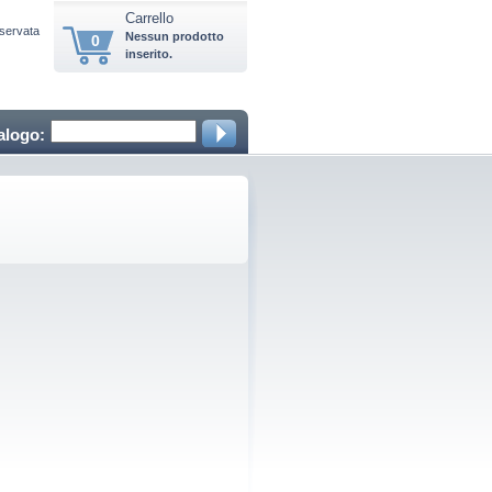
Carrello
iservata
Nessun prodotto
0
inserito.
alogo: