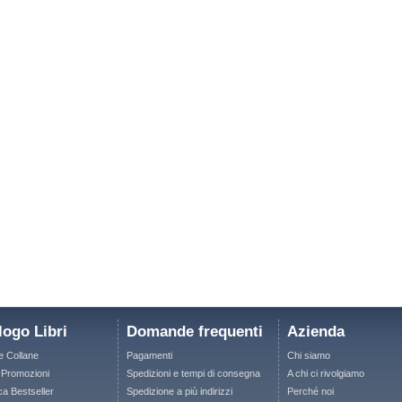
logo Libri
Domande frequenti
Azienda
le Collane
Pagamenti
Chi siamo
e Promozioni
Spedizioni e tempi di consegna
A chi ci rivolgiamo
ca Bestseller
Spedizione a più indirizzi
Perché noi