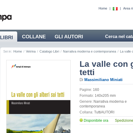
Home
|
|
Area r
COLLANE
GLI AUTORI
Cerca nel cat
LIBRI
Sei in:
Home
/
Vetrina
/
Catalogo Libri
/
Narrativa moderna e contemporanea
/
La valle c
La valle con g
tetti
Di
Massimiliano Miniati
Pagine:
160
Formato:
140x205 mm
Genere:
Narrativa moderna e
contemporanea
Collana:
TuttiAUTORI
Disponibile ora
Spedizione 