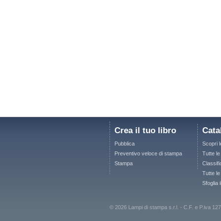
Crea il tuo libro
Cata
Pubblica
Scopri 
Preventivo veloce di stampa
Tutte l
Stampa
Classifi
Tutte le
Sfoglia 
© 2026 Lampi di stampa s.r.l. - C.F. e P.iva