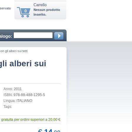
Carrello
iservata
Nessun prodotto
0
inserito.
alogo:
on gli alberi sui tetti
li alberi sui
Anno:
2011
ISBN:
978-88-488-1295-5
Lingua:
ITALIANO
Tags:
gratuita per ordini superiori a 20.00 €
€
14