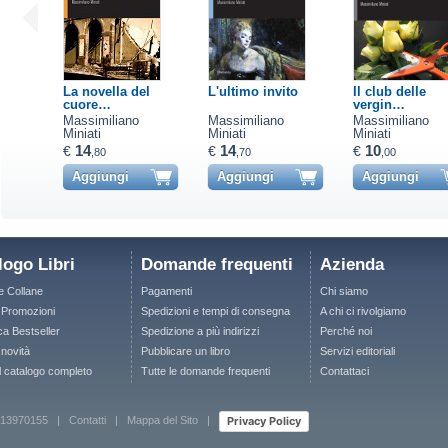
La novella del
L'ultimo invito
Il club delle
cuore…
vergin…
Massimiliano
Massimiliano
Massimiliano
Miniati
Miniati
Miniati
14
14
10
€
€
€
,80
,70
,00
Aggiungi
Aggiungi
Aggiungi
logo Libri
Domande frequenti
Azienda
le Collane
Pagamenti
Chi siamo
e Promozioni
Spedizioni e tempi di consegna
A chi ci rivolgiamo
ca Bestseller
Spedizione a più indirizzi
Perché noi
 novità
Pubblicare un libro
Servizi editoriali
il catalogo completo
Tutte le domande frequenti
Contattaci
Privacy Policy
 12713970155 |
Contatti
|
Mappa del Sito
|