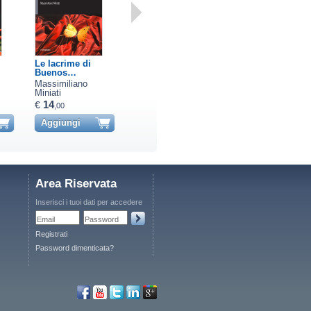
Le lacrime di
La novela del
Come quando
Buenos…
corazo…
fuori pi…
Massimiliano
Massimiliano
Massimiliano
Miniati
Miniati
Miniati
14
14
14
€
€
€
,00
,00
,00
Aggiungi
Aggiungi
Aggiungi
Area Riservata
Inserisci i tuoi dati per accedere
Email
Password
Registrati
Password dimenticata?