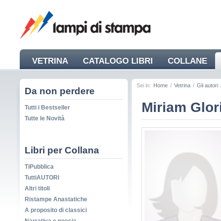
VETRINA
CATALOGO LIBRI
COLLANE
NEWS
Sei in:
Home
/
Vetrina
/
Gli autori
Da non perdere
Miriam Glor
Tutti i Bestseller
Tutte le Novità
Libri per Collana
TiPubblica
TuttiAUTORI
Altri titoli
Ristampe Anastatiche
A proposito di classici