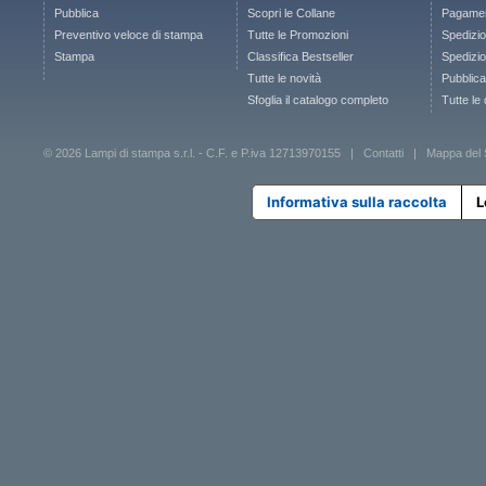
Pubblica
Scopri le Collane
Pagamen
Preventivo veloce di stampa
Tutte le Promozioni
Spedizio
Stampa
Classifica Bestseller
Spedizion
Tutte le novità
Pubblica
Sfoglia il catalogo completo
Tutte le
© 2026 Lampi di stampa s.r.l. - C.F. e P.iva 12713970155 |
Contatti
|
Mappa del 
Informativa sulla raccolta
L