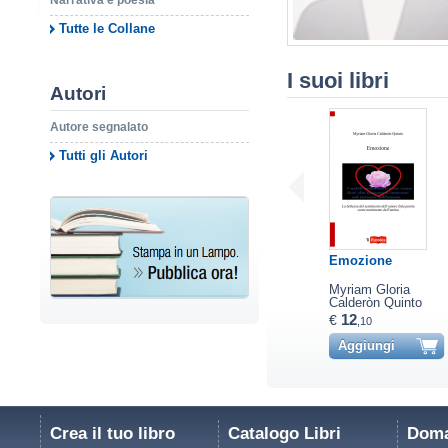
Narrativa e poesia
Tutte le Collane
I suoi libri
Autori
Autore segnalato
Tutti gli Autori
Emozione
Myriam Gloria
Calderòn Quinto
12
€
,10
Aggiungi
Crea il tuo libro
Catalogo Libri
Doma