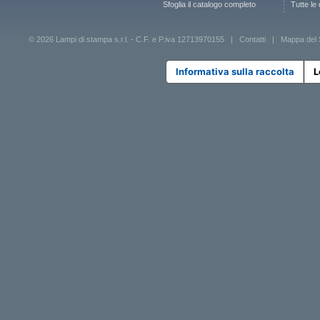
Sfoglia il catalogo completo
Tutte le
© 2026 Lampi di stampa s.r.l. - C.F. e P.iva 12713970155 |
Contatti
|
Mappa del 
Informativa sulla raccolta
L