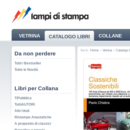
VETRINA
COLLANE
CATALOGO LIBRI
NEWS
Sei in:
Home
/
Vetrina
/
Catalogo L
Da non perdere
Tutti i Bestseller
Tutte le Novità
Libri per Collana
TiPubblica
TuttiAUTORI
Altri titoli
Ristampe Anastatiche
A proposito di classici