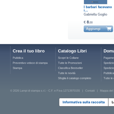
I barbari facevano
i…
Gabriella Goglio
8
€
,00
Aggiungi
Crea il tuo libro
Catalogo Libri
Doma
Pubblica
Scopri le Collane
Pagamen
Preventivo veloce di stampa
Tutte le Promozioni
Spedizio
Stampa
Classifica Bestseller
Spedizion
Tutte le novità
Pubblica
Sfoglia il catalogo completo
Tutte le
© 2026 Lampi di stampa s.r.l. - C.F. e P.iva 12713970155 |
Contatti
|
Mappa del 
Informativa sulla raccolta
L