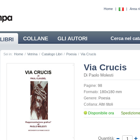
Home
|
|
Area r
COLLANE
GLI AUTORI
Cerca nel cat
LIBRI
Sei in:
Home
/
Vetrina
/
Catalogo Libri
/
Poesia
/
Via Crucis
Via Crucis
Di Paolo Molesti
Pagine:
98
Formato:
180x180 mm
Genere:
Poesia
Collana:
Altri titoli
Disponibile ora
Spedizione 
Quantità: