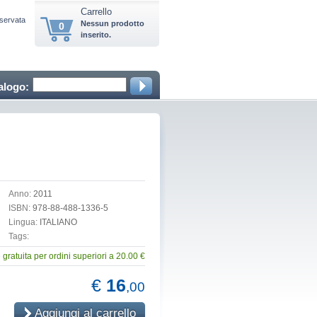
Carrello
iservata
Nessun prodotto
0
inserito.
alogo:
Anno:
2011
ISBN:
978-88-488-1336-5
Lingua:
ITALIANO
Tags:
gratuita per ordini superiori a 20.00 €
€
16
,00
Aggiungi al carrello