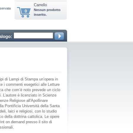
Carrello
iservata
Nessun prodotto
0
inserito.
alogo:
ipi di Lampi di Stampa un’opera in
te i commenti esegetici alle Letture
lica che com’è noto prevede un ciclo
i. L’autore è licenziato in Scienze
ienze Religiose all'Apollinare
a Pontificia Università della Santa
li, laici e religiosi, con lo studio
o della dottrina cattolica. Le opere
rint on demand presso il sito di
ssionali.