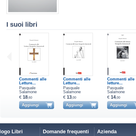
I suoi libri
Commenti alle
Commenti alle
Commenti alle
Letture...
Letture...
letture...
Pasquale
Pasquale
Pasquale
Salamone
Salamone
Salamone
18
13
14
€
€
€
,60
,00
,00
Aggiungi
Aggiungi
Aggiungi
logo Libri
Domande frequenti
Azienda