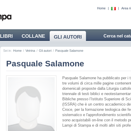
Home
|
|
Area r
LIBRI
COLLANE
Cerca nel cat
GLI AUTORI
Sei in:
Home
/
Vetrina
/
Gli autori
/
Pasquale Salamone
Pasquale Salamone
Pasquale Salamone ha pubblicato per i t
tre volumi di circa mille pagine contenen
domenicali proposte dalla Liturgia catto
triennale di testi biblici e neotestamentar
Bibliche presso l’Istituto Superiore di Sc
(ISSRA) che è un centro accademico dell
Croce, per la formazione teologica dei fede
sistematico e l'approfondimento scientific
sono acquistabili on-line con il metodo p
Lampi di Stampa e di molti altri siti profe