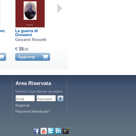
ni.
La guerra di
Le rogazione nel
Testimonianze di
Giovanni
nov…
gue…
Giovanni Rossetti
Autori Vari
Guido Romanello
15
15
10
€
€
€
,00
,00
,60
Aggiungi
Aggiungi
Aggiungi
Area Riservata
Inserisci i tuoi dati per accedere
Email
Password
Registrati
Password dimenticata?