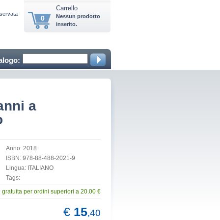
Carrello
iservata
Nessun prodotto
0
inserito.
alogo:
anni a
o
Anno:
2018
ISBN:
978-88-488-2021-9
Lingua:
ITALIANO
Tags:
gratuita per ordini superiori a 20.00 €
€
15
,40