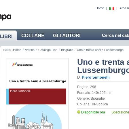
Home
|
|
Area r
COLLANE
GLI AUTORI
Cerca nel cat
LIBRI
Sei in:
Home
/
Vetrina
/
Catalogo Libri
/
Biografie
/
Uno e trenta anni a Lussemburgo
Uno e trenta 
Lussemburg
Di
Piero Simonelli
Pagine:
298
Formato:
140x205 mm
Genere:
Biografie
Collana:
TiPubblica
Disponibile ora
Spedizione 