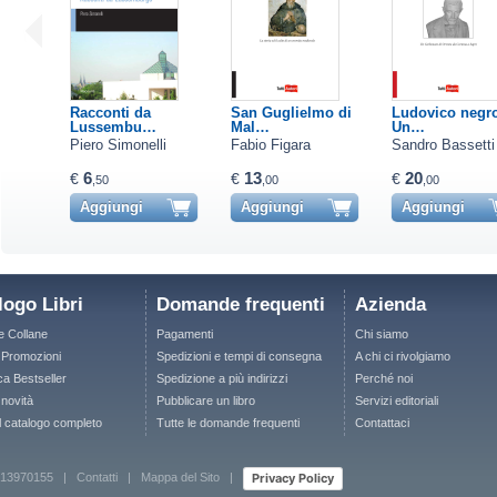
Racconti da
San Guglielmo di
Ludovico negro
Lussembu…
Mal…
Un…
Piero Simonelli
Fabio Figara
Sandro Bassetti
6
13
20
€
€
€
,50
,00
,00
Aggiungi
Aggiungi
Aggiungi
logo Libri
Domande frequenti
Azienda
le Collane
Pagamenti
Chi siamo
e Promozioni
Spedizioni e tempi di consegna
A chi ci rivolgiamo
ca Bestseller
Spedizione a più indirizzi
Perché noi
 novità
Pubblicare un libro
Servizi editoriali
il catalogo completo
Tutte le domande frequenti
Contattaci
Privacy Policy
 12713970155 |
Contatti
|
Mappa del Sito
|