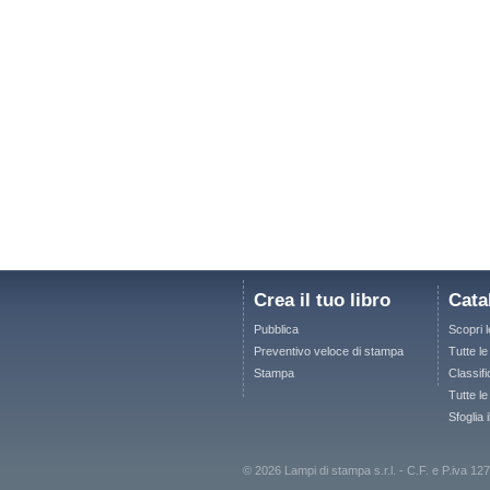
Crea il tuo libro
Cata
Pubblica
Scopri 
Preventivo veloce di stampa
Tutte l
Stampa
Classifi
Tutte le
Sfoglia 
© 2026 Lampi di stampa s.r.l. - C.F. e P.iva