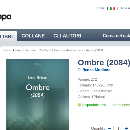
Home
|
|
Area r
COLLANE
GLI AUTORI
Cerca nel cat
LIBRI
Sei in:
Home
/
Vetrina
/
Catalogo Libri
/
Fantascienza
/
Ombre (2084)
Ombre (2084
Di
Renzo Modiano
Pagine:
272
Formato:
140x205 mm
Genere:
Fantascienza
Collana:
I Platani
Disponibile ora
Spedizione 
Quantità: