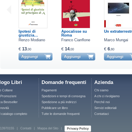
Ipotesi di
Apocalisse su
Un extraterrestr
giustizia…
Roma
Renzo Modiano
Franco Cianflone
Marco Mungai
13
14
6
€
€
€
,00
,00
,80
Aggiungi
Aggiungi
Aggiungi
logo Libri
Domande frequenti
Azienda
le Collane
Pagamenti
Chi siamo
e Promozioni
Spedizioni e tempi di consegna
A chi ci rivolgiamo
ca Bestseller
Spedizione a più indirizzi
Perché noi
 novità
Pubblicare un libro
Servizi editoriali
il catalogo completo
Tutte le domande frequenti
Contattaci
Privacy Policy
 12713970155 |
Contatti
|
Mappa del Sito
|