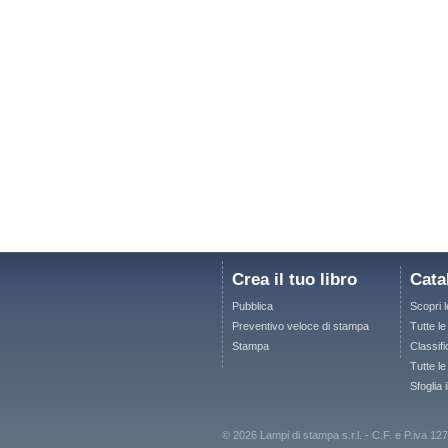
Crea il tuo libro
Cata
Pubblica
Scopri 
Preventivo veloce di stampa
Tutte l
Stampa
Classifi
Tutte le
Sfoglia 
© 2026 Lampi di stampa s.r.l. - C.F. e P.iva