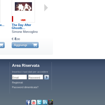
e...
The Day After
SHANDOR
ANGELI CADUTI
Ghostb…
The...
Simone Mervoglino
Mirco Zomparelli
Fausto Avaro
8
22
13
€
€
€
,80
,40
,00
Aggiungi
Aggiungi
Aggiungi
Area Riservata
Inserisci i tuoi dati per accedere
Email
Password
Registrati
Password dimenticata?