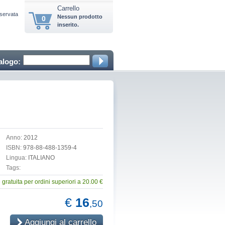
Carrello
iservata
Nessun prodotto
0
inserito.
alogo:
)
Anno:
2012
ISBN:
978-88-488-1359-4
Lingua:
ITALIANO
Tags:
gratuita per ordini superiori a 20.00 €
€
16
,50
Aggiungi al carrello