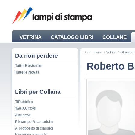
VETRINA
CATALOGO LIBRI
COLLANE
NEWS
Sei in:
Home
/
Vetrina
/
Gli autori
Da non perdere
Roberto B
Tutti i Bestseller
Tutte le Novità
Libri per Collana
TiPubblica
TuttiAUTORI
Altri titoli
Ristampe Anastatiche
A proposito di classici