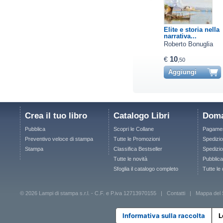
Elite e storia nella
narrativa...
Roberto Bonuglia
10
€
,50
Aggiungi
Crea il tuo libro
Catalogo Libri
Doma
Pubblica
Scopri le Collane
Pagamen
Preventivo veloce di stampa
Tutte le Promozioni
Spedizio
Stampa
Classifica Bestseller
Spedizion
Tutte le novità
Pubblica
Sfoglia il catalogo completo
Tutte le
© 2026 Lampi di stampa s.r.l. - C.F. e P.iva 12713970155 |
Contatti
|
Mappa del 
Informativa sulla raccolta
L