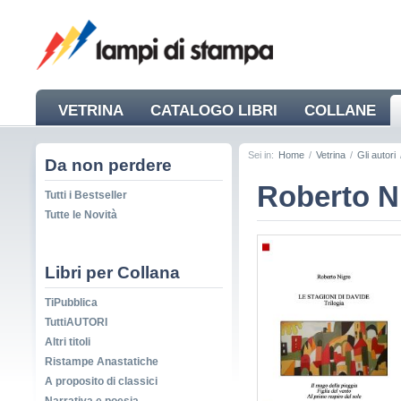
VETRINA
CATALOGO LIBRI
COLLANE
NEWS
Sei in:
Home
/
Vetrina
/
Gli autori
Da non perdere
Roberto N
Tutti i Bestseller
Tutte le Novità
Libri per Collana
TiPubblica
TuttiAUTORI
Altri titoli
Ristampe Anastatiche
A proposito di classici