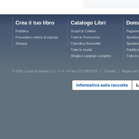
Crea il tuo libro
Catalogo Libri
Doma
Pubblica
Scopri le Collane
Pagamen
Preventivo veloce di stampa
Tutte le Promozioni
Spedizio
Stampa
Classifica Bestseller
Spedizion
Tutte le novità
Pubblica
Sfoglia il catalogo completo
Tutte le
© 2026 Lampi di stampa s.r.l. - C.F. e P.iva 12713970155 |
Contatti
|
Mappa del 
Informativa sulla raccolta
L