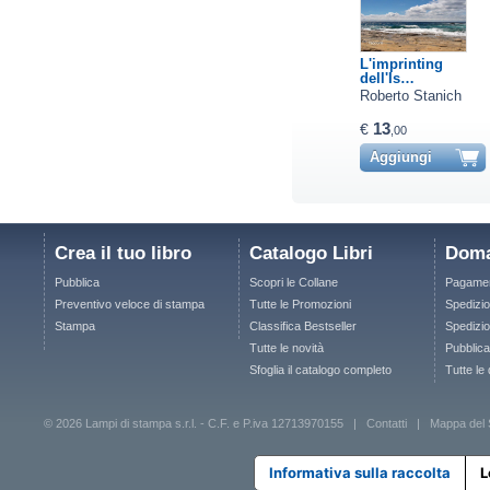
L'imprinting
dell'Is…
Roberto Stanich
13
€
,00
Aggiungi
Crea il tuo libro
Catalogo Libri
Doma
Pubblica
Scopri le Collane
Pagamen
Preventivo veloce di stampa
Tutte le Promozioni
Spedizio
Stampa
Classifica Bestseller
Spedizion
Tutte le novità
Pubblica
Sfoglia il catalogo completo
Tutte le
© 2026 Lampi di stampa s.r.l. - C.F. e P.iva 12713970155 |
Contatti
|
Mappa del 
Informativa sulla raccolta
L