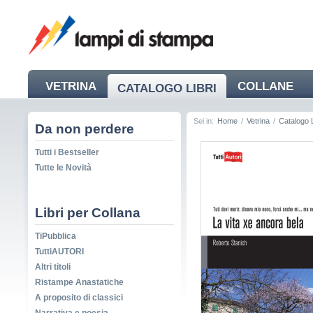
VETRINA
COLLANE
CATALOGO LIBRI
NEWS
Sei in:
Home
/
Vetrina
/
Catalogo L
Da non perdere
Tutti i Bestseller
Tutte le Novità
Libri per Collana
TiPubblica
TuttiAUTORI
Altri titoli
Ristampe Anastatiche
A proposito di classici